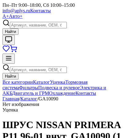
Пн–Пт 9:00–18:00, Сб 10:00–15:00
info@aplys.ru
Контакты
А+
Авто+
Найти
Найти
Все категории
Каталог
Уценка
Тормозная
система
Фильтры
Подвеска и рулевое
Электрика и
АКБ
Двигатель и ГРМ
Охлаждение
Контакты
Главная
/
Каталог
/
GA10090
Нет изображения
Уценка
ШРУС NISSAN PRIMERA
P11 96-01 внут. GA10090 (1