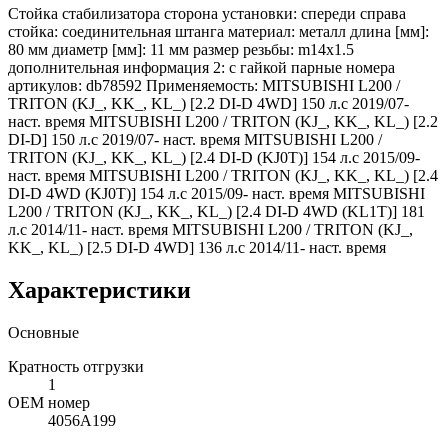
Стойка стабилизатора сторона установки: спереди справа
стойка: соединительная штанга материал: металл длина [мм]:
80 мм диаметр [мм]: 11 мм размер резьбы: m14x1.5
дополнительная информация 2: с гайкой парные номера
артикулов: db78592 Применяемость: MITSUBISHI L200 /
TRITON (KJ_, KK_, KL_) [2.2 DI-D 4WD] 150 л.с 2019/07-
наст. время MITSUBISHI L200 / TRITON (KJ_, KK_, KL_) [2.2
DI-D] 150 л.с 2019/07- наст. время MITSUBISHI L200 /
TRITON (KJ_, KK_, KL_) [2.4 DI-D (KJ0T)] 154 л.с 2015/09-
наст. время MITSUBISHI L200 / TRITON (KJ_, KK_, KL_) [2.4
DI-D 4WD (KJ0T)] 154 л.с 2015/09- наст. время MITSUBISHI
L200 / TRITON (KJ_, KK_, KL_) [2.4 DI-D 4WD (KL1T)] 181
л.с 2014/11- наст. время MITSUBISHI L200 / TRITON (KJ_,
KK_, KL_) [2.5 DI-D 4WD] 136 л.с 2014/11- наст. время
Характеристики
Основные
Кратность отгрузки
1
ОЕМ номер
4056A199