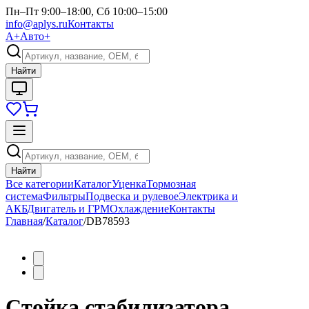
Пн–Пт 9:00–18:00, Сб 10:00–15:00
info@aplys.ru
Контакты
А+
Авто+
Найти
Найти
Все категории
Каталог
Уценка
Тормозная
система
Фильтры
Подвеска и рулевое
Электрика и
АКБ
Двигатель и ГРМ
Охлаждение
Контакты
Главная
/
Каталог
/
DB78593
Стойка стабилизатора