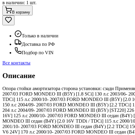
в наличии
:
1 шт.
В корзину
Только в наличии
Доставка по РФ
Подбор по VIN
Все контакты
Описание
Опора стойки амортизатора сторона установки: сзади Применяе
2007/03 FORD MONDEO III (B5Y) [1.8 SCi] 130 л.с 2003/06- 20
TDCi] 115 л.с 2000/10- 2007/03 FORD MONDEO III (B5Y) [2.0 1
150 л.с 2004/09- 2007/03 FORD MONDEO III (B5Y) [2.2 TDCi] 1
204 л.с 2004/09- 2007/03 FORD MONDEO III (B5Y) [ST220] 226 
16V] 125 л.с 2000/10- 2007/03 FORD MONDEO III седан (B4Y) [1
MONDEO III седан (B4Y) [2.0 16V TDDi / TDCi] 115 л.с 2000/1
2001/10- 2007/03 FORD MONDEO III седан (B4Y) [2.2 TDCi] 150
V6 24V] 170 л.с 2000/10- 2007/03 FORD MONDEO III седан (B4Y