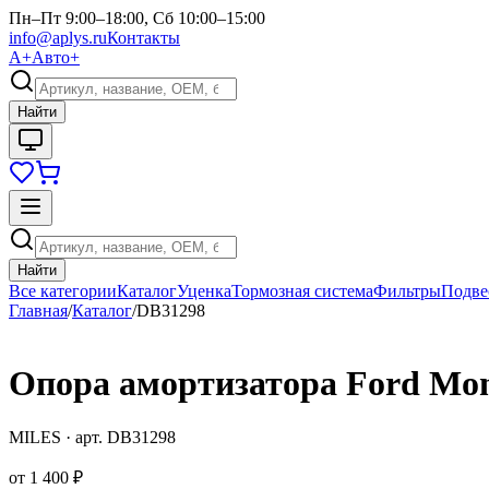
Пн–Пт 9:00–18:00, Сб 10:00–15:00
info@aplys.ru
Контакты
А+
Авто+
Найти
Найти
Все категории
Каталог
Уценка
Тормозная система
Фильтры
Подве
Главная
/
Каталог
/
DB31298
Опора амортизатора Ford Mond
MILES
· арт.
DB31298
от
1 400 ₽