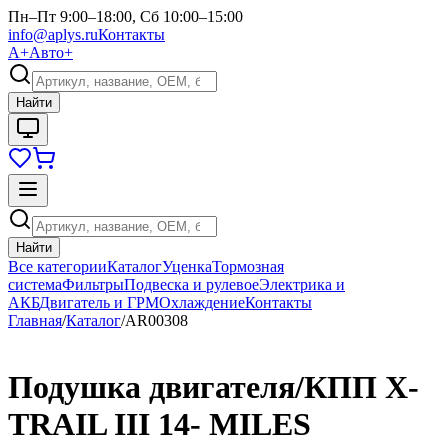
Пн–Пт 9:00–18:00, Сб 10:00–15:00
info@aplys.ru
Контакты
А+
Авто+
Найти
Найти
Все категории
Каталог
Уценка
Тормозная
система
Фильтры
Подвеска и рулевое
Электрика и
АКБ
Двигатель и ГРМ
Охлаждение
Контакты
Главная
/
Каталог
/
AR00308
Подушка двигателя/КПП X-
TRAIL III 14- MILES