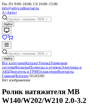
Пн–Пт 9:00–18:00, Сб 10:00–15:00
info@aplys.ru
Контакты
А+
Авто+
Найти
Найти
Все категории
Каталог
Уценка
Тормозная
система
Фильтры
Подвеска и рулевое
Электрика и
АКБ
Двигатель и ГРМ
Охлаждение
Контакты
Главная
/
Каталог
/
AG03281
Нет изображения
Ролик натяжителя MB
W140/W202/W210 2.0-3.2