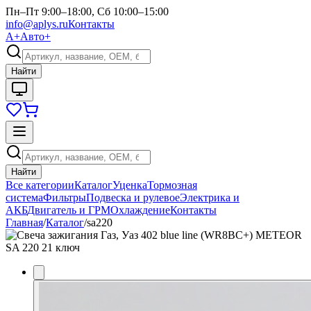
Пн–Пт 9:00–18:00, Сб 10:00–15:00
info@aplys.ru
Контакты
А+
Авто+
Найти
Найти
Все категории
Каталог
Уценка
Тормозная
система
Фильтры
Подвеска и рулевое
Электрика и
АКБ
Двигатель и ГРМ
Охлаждение
Контакты
Главная
/
Каталог
/
sa220