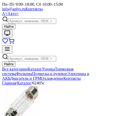
Пн–Пт 9:00–18:00, Сб 10:00–15:00
info@aplys.ru
Контакты
А+
Авто+
Найти
Найти
Все категории
Каталог
Уценка
Тормозная
система
Фильтры
Подвеска и рулевое
Электрика и
АКБ
Двигатель и ГРМ
Охлаждение
Контакты
Главная
/
Каталог
/
62405с