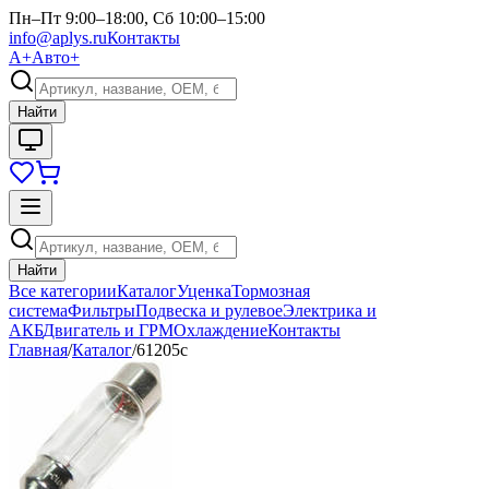
Пн–Пт 9:00–18:00, Сб 10:00–15:00
info@aplys.ru
Контакты
А+
Авто+
Найти
Найти
Все категории
Каталог
Уценка
Тормозная
система
Фильтры
Подвеска и рулевое
Электрика и
АКБ
Двигатель и ГРМ
Охлаждение
Контакты
Главная
/
Каталог
/
61205с