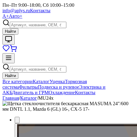
Пн–Пт 9:00–18:00, Сб 10:00–15:00
info@aplys.ru
Контакты
А+
Авто+
Найти
Найти
Все категории
Каталог
Уценка
Тормозная
система
Фильтры
Подвеска и рулевое
Электрика и
АКБ
Двигатель и ГРМ
Охлаждение
Контакты
Главная
/
Каталог
/
MU24x