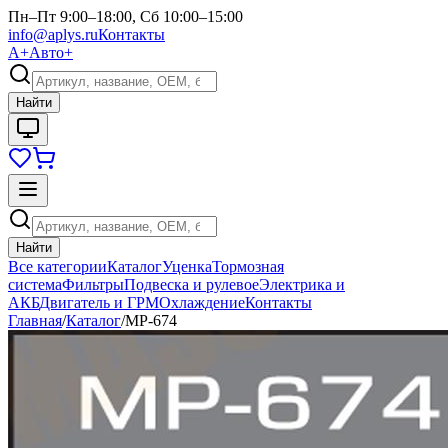
Пн–Пт 9:00–18:00, Сб 10:00–15:00
info@aplys.ru
Контакты
А+
Авто+
Найти
Найти
Все категории
Каталог
Уценка
Тормозная
система
Фильтры
Подвеска и рулевое
Электрика и
АКБ
Двигатель и ГРМ
Охлаждение
Контакты
Главная
/
Каталог
/
MP-674