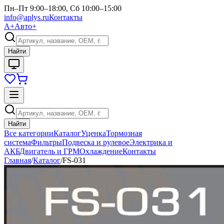
Пн–Пт 9:00–18:00, Сб 10:00–15:00
info@aplys.ru
Контакты
А+
Авто+
Найти
Найти
Все категории
Каталог
Уценка
Тормозная
система
Фильтры
Подвеска и рулевое
Электрика и
АКБ
Двигатель и ГРМ
Охлаждение
Контакты
Главная
/
Каталог
/
FS-031