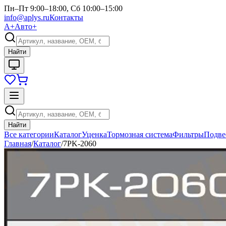
Пн–Пт 9:00–18:00, Сб 10:00–15:00
info@aplys.ru
Контакты
А+
Авто+
Найти
Найти
Все категории
Каталог
Уценка
Тормозная система
Фильтры
Подве
Главная
/
Каталог
/
7PK-2060