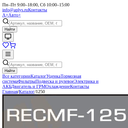
Пн–Пт 9:00–18:00, Сб 10:00–15:00
info@aplys.ru
Контакты
А+
Авто+
Найти
Найти
Все категории
Каталог
Уценка
Тормозная
система
Фильтры
Подвеска и рулевое
Электрика и
АКБ
Двигатель и ГРМ
Охлаждение
Контакты
Главная
/
Каталог
/
1250