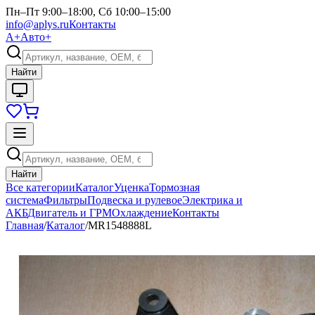
Пн–Пт 9:00–18:00, Сб 10:00–15:00
info@aplys.ru
Контакты
А+
Авто+
Найти
Найти
Все категории
Каталог
Уценка
Тормозная
система
Фильтры
Подвеска и рулевое
Электрика и
АКБ
Двигатель и ГРМ
Охлаждение
Контакты
Главная
/
Каталог
/
MR1548888L