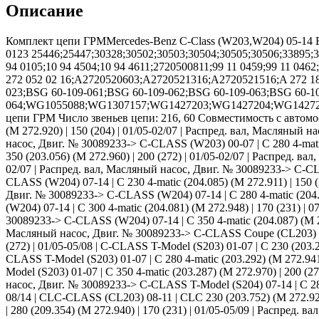
Описание
Комплект цепи ГРМMercedes-Benz C-Class (W203,W204) 05-14 E-C
0123 25446;25447;30328;30502;30503;30504;30505;30506;33895;3
94 0105;10 94 4504;10 94 4611;2720500811;99 11 0459;99 11 0
272 052 02 16;A2720520603;A2720521316;A2720521516;A 272 1
023;BSG 60-109-061;BSG 60-109-062;BSG 60-109-063;BSG 60-1
064;WG1055088;WG1307157;WG1427203;WG1427204;WG14272
цепи ГРМ Число звеньев цепи: 216, 60 Совместимость с автомо
(M 272.920) | 150 (204) | 01/05-02/07 | Распред. вал, Масляный 
насос, Двиг. № 30089233-> C-CLASS (W203) 00-07 | C 280 4-matic
350 (203.056) (M 272.960) | 200 (272) | 01/05-02/07 | Распред. в
02/07 | Распред. вал, Масляный насос, Двиг. № 30089233-> C-CLA
CLASS (W204) 07-14 | C 230 4-matic (204.085) (M 272.911) | 150 (
Двиг. № 30089233-> C-CLASS (W204) 07-14 | C 280 4-matic (204.08
(W204) 07-14 | C 300 4-matic (204.081) (M 272.948) | 170 (231) | 
30089233-> C-CLASS (W204) 07-14 | C 350 4-matic (204.087) (M 272
Масляный насос, Двиг. № 30089233-> C-CLASS Coupe (CL203) 01-08
(272) | 01/05-05/08 | C-CLASS T-Model (S203) 01-07 | C 230 (203.2
CLASS T-Model (S203) 01-07 | C 280 4-matic (203.292) (M 272.941)
Model (S203) 01-07 | C 350 4-matic (203.287) (M 272.970) | 200 (2
насос, Двиг. № 30089233-> C-CLASS T-Model (S204) 07-14 | C 280 (
08/14 | CLC-CLASS (CL203) 08-11 | CLC 230 (203.752) (M 272.920)
| 280 (209.354) (M 272.940) | 170 (231) | 01/05-05/09 | Распред. 