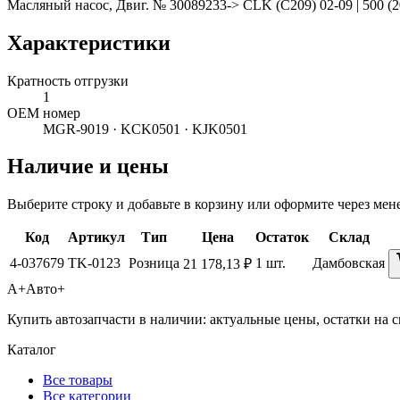
Масляный насос, Двиг. № 30089233-> CLK (C209) 02-09 | 500 (20
Характеристики
Кратность отгрузки
1
ОЕМ номер
MGR-9019 · KCK0501 · KJK0501
Наличие и цены
Выберите строку и добавьте в корзину или оформите через мен
Код
Артикул
Тип
Цена
Остаток
Склад
4-037679
TK-0123
Розница
1 шт.
Дамбовская
21 178,13 ₽
А+
Авто+
Купить автозапчасти в наличии: актуальные цены, остатки на с
Каталог
Все товары
Все категории