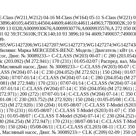
lass (W211,W212) 04-16 M-Class (W164) 05-11 S-Class (W221) 05-
3896;40105;44503;44504;44609;44610;44611;44963;77B0002K;10 93 
462;99 13 0328;A0009930676;A0009930776;A0009935576;A 272 050 
81 02 59;TC5610K;TCK140;10 93 3896;10 94 4609;7490037;74900
09-
05;WG1427206;WG1427207;WG1427273;WG1427274;WG1427438
билями: Марка MERCEDES-BENZ: Модель | Двигатель | кВт (л. с.)
насос, Двиг. № 30089233-> C-CLASS (W203) 00-07 | C 280 (203.054) 
 (203.092) (M 272.941) | 170 (231) | 01/05-02/07 | Распред. вал
ал, Масляный насос, Двиг. № 30089233-> C-CLASS (W203) 00-07 | C 3
SS (W204) 07-14 | C 230 (204.052) (M 272.921) | 150 (204) | 01/0
204) | 07/07-01/14 | C-CLASS (W204) 07-14 | C 280 (204.054) (M 272
1) (M 272.948) | 170 (231) | 07/07-01/14 | C-CLASS (W204) 07-14 |
07/07-01/14 | C-CLASS (W204) 07-14 | C 350 (204.056) (M 272.961) |
.971) | 200 (272) | 07/07-01/14 | C-CLASS (W204) 07-14 | C 350 CGI
 | C 230 (203.752) (M 272.920) | 150 (204) | 01/05-05/08 | C-CL
52) (M 272.920) | 150 (204) | 01/05-08/07 | C-CLASS T-Model (S203) 0
 | 170 (231) | 01/05-08/07 | C-CLASS T-Model (S203) 01-07 | C 350 
72) | 01/05-08/07 | C-CLASS T-Model (S204) 07-14 | C 230 (204.252) 
204.254) (M 272.947) | 170 (231) | 08/07-08/14 | C-CLASS T-Model 
 | 150 (204) | 05/08-06/11 | CLC-CLASS (CL203) 08-11 | CLC 350 (2
вал, Масляный насос, Двиг. № 30089233-> CLK (C209) 02-09 | 350 (209