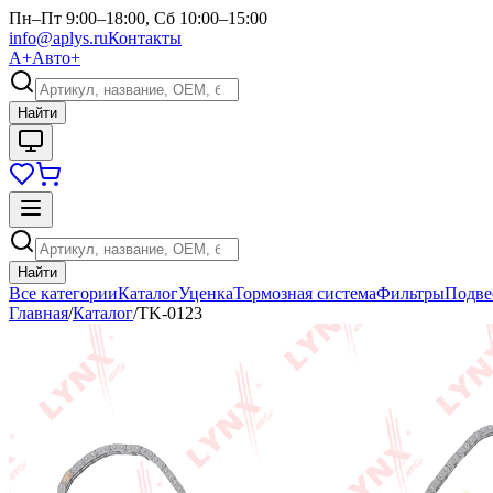
Пн–Пт 9:00–18:00, Сб 10:00–15:00
info@aplys.ru
Контакты
А+
Авто+
Найти
Найти
Все категории
Каталог
Уценка
Тормозная система
Фильтры
Подве
Главная
/
Каталог
/
TK-0123