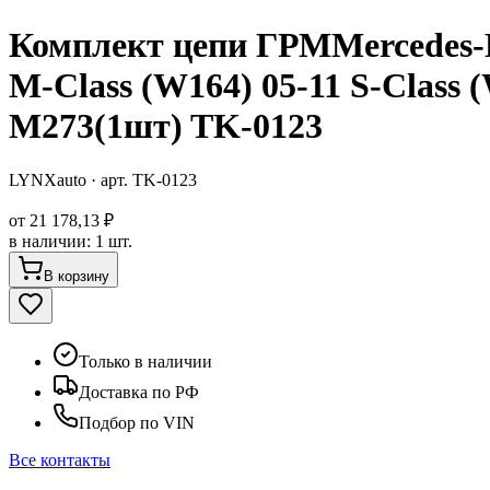
Комплект цепи ГРМMercedes-Be
M-Class (W164) 05-11 S-Class (
M273(1шт) TK-0123
LYNXauto
· арт.
TK-0123
от
21 178,13 ₽
в наличии
:
1 шт.
В корзину
Только в наличии
Доставка по РФ
Подбор по VIN
Все контакты