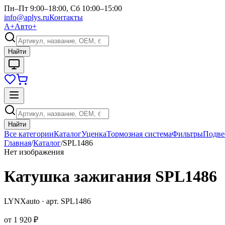
Пн–Пт 9:00–18:00, Сб 10:00–15:00
info@aplys.ru
Контакты
А+
Авто+
Найти
Найти
Все категории
Каталог
Уценка
Тормозная система
Фильтры
Подве
Главная
/
Каталог
/
SPL1486
Нет изображения
Катушка зажигания SPL1486
LYNXauto
· арт.
SPL1486
от
1 920 ₽