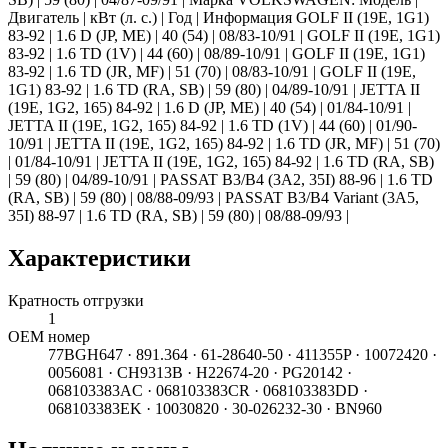
Двигатель | кВт (л. с.) | Год | Информация GOLF II (19E, 1G1)
83-92 | 1.6 D (JP, ME) | 40 (54) | 08/83-10/91 | GOLF II (19E, 1G1)
83-92 | 1.6 TD (1V) | 44 (60) | 08/89-10/91 | GOLF II (19E, 1G1)
83-92 | 1.6 TD (JR, MF) | 51 (70) | 08/83-10/91 | GOLF II (19E,
1G1) 83-92 | 1.6 TD (RA, SB) | 59 (80) | 04/89-10/91 | JETTA II
(19E, 1G2, 165) 84-92 | 1.6 D (JP, ME) | 40 (54) | 01/84-10/91 |
JETTA II (19E, 1G2, 165) 84-92 | 1.6 TD (1V) | 44 (60) | 01/90-
10/91 | JETTA II (19E, 1G2, 165) 84-92 | 1.6 TD (JR, MF) | 51 (70)
| 01/84-10/91 | JETTA II (19E, 1G2, 165) 84-92 | 1.6 TD (RA, SB)
| 59 (80) | 04/89-10/91 | PASSAT B3/B4 (3A2, 35I) 88-96 | 1.6 TD
(RA, SB) | 59 (80) | 08/88-09/93 | PASSAT B3/B4 Variant (3A5,
35I) 88-97 | 1.6 TD (RA, SB) | 59 (80) | 08/88-09/93 |
Характеристики
Кратность отгрузки
1
ОЕМ номер
77BGH647 · 891.364 · 61-28640-50 · 411355P · 10072420 ·
0056081 · CH9313B · H22674-20 · PG20142 ·
068103383AC · 068103383CR · 068103383DD ·
068103383EK · 10030820 · 30-026232-30 · BN960