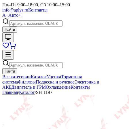
Пн–Пт 9:00–18:00, Сб 10:00–15:00
info@aplys.ru
Контакты
А+
Авто+
Найти
Найти
Все категории
Каталог
Уценка
Тормозная
система
Фильтры
Подвеска и рулевое
Электрика и
АКБ
Двигатель и ГРМ
Охлаждение
Контакты
Главная
/
Каталог
/
SH-1197