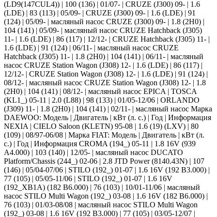
(LD9(147CUL4)) | 100 (136) | 01/07- | CRUZE (J300) 09- | 1.6
(LDE) | 83 (113) | 05/09- | CRUZE (J300) 09- | 1.6 (LDE) | 91
(124) | 05/09- | масляный насос CRUZE (J300) 09- | 1.8 (2H0) |
104 (141) | 05/09- | масляный насос CRUZE Hatchback (J305)
11- | 1.6 (LDE) | 86 (117) | 12/12- | CRUZE Hatchback (J305) 11- |
1.6 (LDE) | 91 (124) | 06/11- | масляный насос CRUZE
Hatchback (J305) 11- | 1.8 (2H0) | 104 (141) | 06/11- | масляный
насос CRUZE Station Wagon (J308) 12- | 1.6 (LDE) | 86 (117) |
12/12- | CRUZE Station Wagon (J308) 12- | 1.6 (LDE) | 91 (124) |
08/12- | масляный насос CRUZE Station Wagon (J308) 12- | 1.8
(2H0) | 104 (141) | 08/12- | масляный насос EPICA | TOSCA
(KL1_) 05-11 | 2.0 (L88) | 98 (133) | 01/05-12/06 | ORLANDO
(J309) 11- | 1.8 (2H0) | 104 (141) | 02/11- | масляный насос Марка
DAEWOO: Модель | Двигатель | кВт (л. с.) | Год | Информация
NEXIA | CIELO Saloon (KLETN) 95-08 | 1.6 (19) (LXV) | 80
(109) | 08/97-06/08 | Марка FIAT: Модель | Двигатель | кВт (л.
с.) | Год | Информация CROMA (194_) 05-11 | 1.8 16V (939
A4.000) | 103 (140) | 12/05- | масляный насос DUCATO
Platform/Chassis (244_) 02-06 | 2.8 JTD Power (8140.43N) | 107
(146) | 05/04-07/06 | STILO (192_) 01-07 | 1.6 16V (192 B3.000) |
77 (105) | 05/05-11/06 | STILO (192_) 01-07 | 1.6 16V
(192_XB1A) (182 B6.000) | 76 (103) | 10/01-11/06 | масляный
насос STILO Multi Wagon (192_) 03-08 | 1.6 16V (182 B6.000) |
76 (103) | 01/03-08/08 | масляный насос STILO Multi Wagon
(192_) 03-08 | 1.6 16V (192 B3.000) | 77 (105) | 03/05-12/07 |