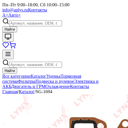
Пн–Пт 9:00–18:00, Сб 10:00–15:00
info@aplys.ru
Контакты
А+
Авто+
Найти
Найти
Все категории
Каталог
Уценка
Тормозная
система
Фильтры
Подвеска и рулевое
Электрика и
АКБ
Двигатель и ГРМ
Охлаждение
Контакты
Главная
/
Каталог
/
SG-1694