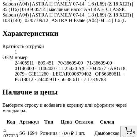
Saloon (A04) | ASTRA H FAMILY 07-14 | 1.6 (L69) (Z 16 XER) |
85 (116) | 01/09-05/14 | масляный насос ASTRA H CLASSIC
Saloon (A04) | ASTRA H FAMILY 07-14 | 1.8 (L69) (Z 18 XER) |
103 (140) | 02/07-09/12 | ASTRA H Estate (A04) 04-14 | 1.6 (L
Характеристики
Кратность отгрузки
1
ОЕМ номер
24405911 · 809.451 · 70-36609-00 · 71-36609-00 ·
01146400 · 1146400 · 11-25420-SX · 7042677 · ARG18-
2079 · GIE11260 · LECAR000679402 · OP56380611 ·
PG13012 · 24405911 · 56 38 611 · 7 173 9783
Наличие и цены
Выберите строку и добавьте в корзину или оформите через
менеджера.
Код
Артикул
Тип
Цена
Остаток
Склад
4-
SG-1694
Розница
1 шт.
Дамбовская
В
1 020 ₽
037033