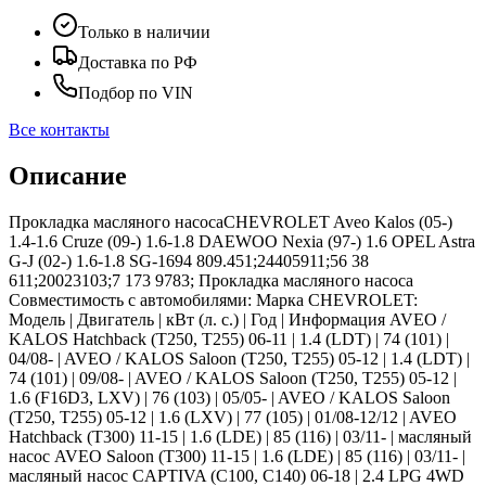
Только в наличии
Доставка по РФ
Подбор по VIN
Все контакты
Описание
Прокладка масляного насосаCHEVROLET Aveo Kalos (05-)
1.4-1.6 Cruze (09-) 1.6-1.8 DAEWOO Nexia (97-) 1.6 OPEL Astra
G-J (02-) 1.6-1.8 SG-1694 809.451;24405911;56 38
611;20023103;7 173 9783; Прокладка масляного насоса
Совместимость с автомобилями: Марка CHEVROLET:
Модель | Двигатель | кВт (л. с.) | Год | Информация AVEO /
KALOS Hatchback (T250, T255) 06-11 | 1.4 (LDT) | 74 (101) |
04/08- | AVEO / KALOS Saloon (T250, T255) 05-12 | 1.4 (LDT) |
74 (101) | 09/08- | AVEO / KALOS Saloon (T250, T255) 05-12 |
1.6 (F16D3, LXV) | 76 (103) | 05/05- | AVEO / KALOS Saloon
(T250, T255) 05-12 | 1.6 (LXV) | 77 (105) | 01/08-12/12 | AVEO
Hatchback (T300) 11-15 | 1.6 (LDE) | 85 (116) | 03/11- | масляный
насос AVEO Saloon (T300) 11-15 | 1.6 (LDE) | 85 (116) | 03/11- |
масляный насос CAPTIVA (C100, C140) 06-18 | 2.4 LPG 4WD