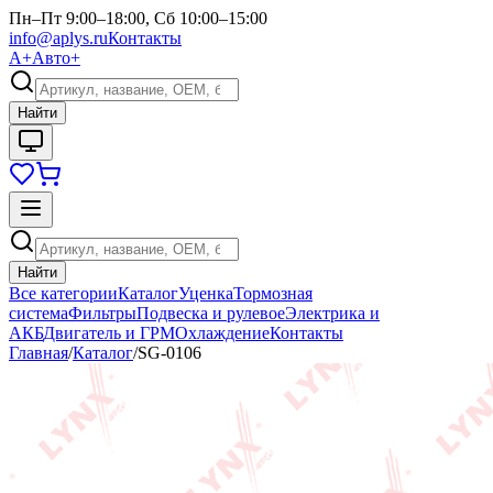
Пн–Пт 9:00–18:00, Сб 10:00–15:00
info@aplys.ru
Контакты
А+
Авто+
Найти
Найти
Все категории
Каталог
Уценка
Тормозная
система
Фильтры
Подвеска и рулевое
Электрика и
АКБ
Двигатель и ГРМ
Охлаждение
Контакты
Главная
/
Каталог
/
SG-0106