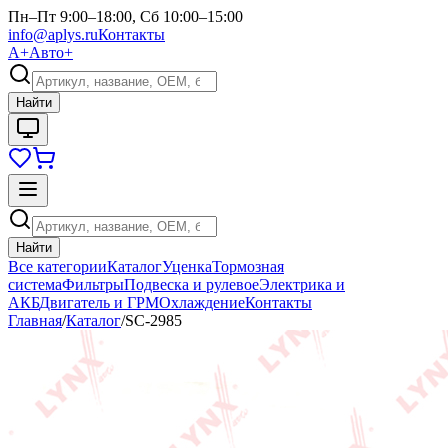
Пн–Пт 9:00–18:00, Сб 10:00–15:00
info@aplys.ru
Контакты
А+
Авто+
Найти
Найти
Все категории
Каталог
Уценка
Тормозная
система
Фильтры
Подвеска и рулевое
Электрика и
АКБ
Двигатель и ГРМ
Охлаждение
Контакты
Главная
/
Каталог
/
SC-2985