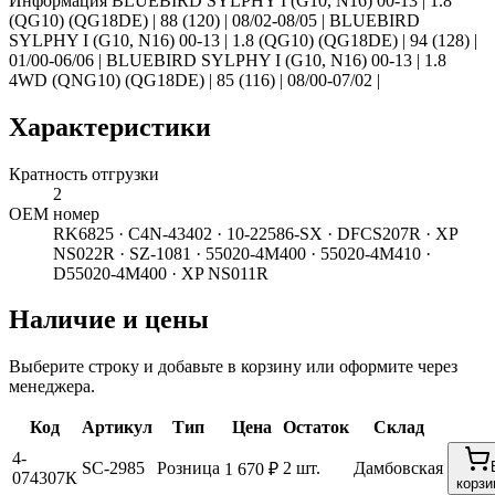
Информация BLUEBIRD SYLPHY I (G10, N16) 00-13 | 1.8
(QG10) (QG18DE) | 88 (120) | 08/02-08/05 | BLUEBIRD
SYLPHY I (G10, N16) 00-13 | 1.8 (QG10) (QG18DE) | 94 (128) |
01/00-06/06 | BLUEBIRD SYLPHY I (G10, N16) 00-13 | 1.8
4WD (QNG10) (QG18DE) | 85 (116) | 08/00-07/02 |
Характеристики
Кратность отгрузки
2
ОЕМ номер
RK6825 · C4N-43402 · 10-22586-SX · DFCS207R · XP
NS022R · SZ-1081 · 55020-4M400 · 55020-4M410 ·
D55020-4M400 · XP NS011R
Наличие и цены
Выберите строку и добавьте в корзину или оформите через
менеджера.
Код
Артикул
Тип
Цена
Остаток
Склад
4-
SC-2985
Розница
2 шт.
Дамбовская
1 670 ₽
074307К
корзи