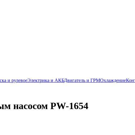
ска и рулевое
Электрика и АКБ
Двигатель и ГРМ
Охлаждение
Кон
ым насосом PW-1654