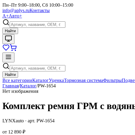
Пн–Пт 9:00–18:00, Сб 10:00–15:00
info@aplys.ru
Контакты
А+
Авто+
Найти
Найти
Все категории
Каталог
Уценка
Тормозная система
Фильтры
Подве
Главная
/
Каталог
/
PW-1654
Нет изображения
Комплект ремня ГРМ с водян
LYNXauto
· арт.
PW-1654
от
12 890 ₽