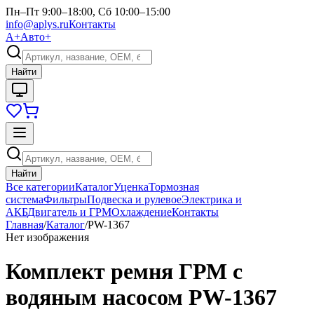
Пн–Пт 9:00–18:00, Сб 10:00–15:00
info@aplys.ru
Контакты
А+
Авто+
Найти
Найти
Все категории
Каталог
Уценка
Тормозная
система
Фильтры
Подвеска и рулевое
Электрика и
АКБ
Двигатель и ГРМ
Охлаждение
Контакты
Главная
/
Каталог
/
PW-1367
Нет изображения
Комплект ремня ГРМ с
водяным насосом PW-1367