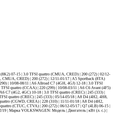
K2) 07-15 | 3.0 TFSI quattro (CMUA, CRED) | 200 (272) | 02/12-
B, CMUA, CRED) | 200 (272) | 12/11-01/17 | A5 Sportback (8TA)
90) | 10/08-08/11 | A6 Allroad C7 (4GH, 4GJ) 12-18 | 3.0 TFSI
.0 TFSI quattro (CCAA) | 220 (299) | 10/08-03/11 | A6 C6 Avant (4F5)
| A6 C7 (4G2, 4GC) 10-18 | 3.0 TFSI quattro (CREC) | 245 (333) |
TFSI quattro (CREC) | 245 (333) | 05/14-05/18 | A8 D4 (4H2, 4H8,
uattro (CGWD, CREA) | 228 (310) | 11/11-01/18 | A8 D4 (4H2,
attro (CTUC, CTVA) | 200 (272) | 06/12-05/17 | Q7 (4LB) 06-15 |
5-12/19 | Марка VOLKSWAGEN: Модель | Двигатель | кВт (л. с.) |