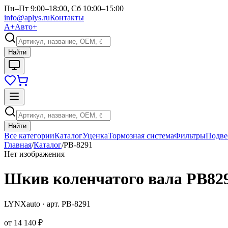
Пн–Пт 9:00–18:00, Сб 10:00–15:00
info@aplys.ru
Контакты
А+
Авто+
Найти
Найти
Все категории
Каталог
Уценка
Тормозная система
Фильтры
Подве
Главная
/
Каталог
/
PB-8291
Нет изображения
Шкив коленчатого вала PB82
LYNXauto
· арт.
PB-8291
от
14 140 ₽