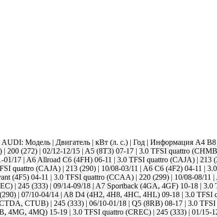
I: Модель | Двигатель | кВт (л. с.) | Год | Информация A4 B8 (8
| 200 (272) | 02/12-12/15 | A5 (8T3) 07-17 | 3.0 TFSI quattro (CHM
1/17 | A6 Allroad C6 (4FH) 06-11 | 3.0 TFSI quattro (CAJA) | 213 (2
TFSI quattro (CAJA) | 213 (290) | 10/08-03/11 | A6 C6 (4F2) 04-11 | 3
vant (4F5) 04-11 | 3.0 TFSI quattro (CCAA) | 220 (299) | 10/08-08/11 
EC) | 245 (333) | 09/14-09/18 | A7 Sportback (4GA, 4GF) 10-18 | 3.0 
0) | 07/10-04/14 | A8 D4 (4H2, 4H8, 4HC, 4HL) 09-18 | 3.0 TFSI q
, CTUB) | 245 (333) | 06/10-01/18 | Q5 (8RB) 08-17 | 3.0 TFSI qu
MB, 4MG, 4MQ) 15-19 | 3.0 TFSI quattro (CREC) | 245 (333) | 01/1