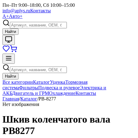
Пн–Пт 9:00–18:00, Сб 10:00–15:00
info@aplys.ru
Контакты
А+
Авто+
Найти
Найти
Все категории
Каталог
Уценка
Тормозная
система
Фильтры
Подвеска и рулевое
Электрика и
АКБ
Двигатель и ГРМ
Охлаждение
Контакты
Главная
/
Каталог
/
PB-8277
Нет изображения
Шкив коленчатого вала
PB8277