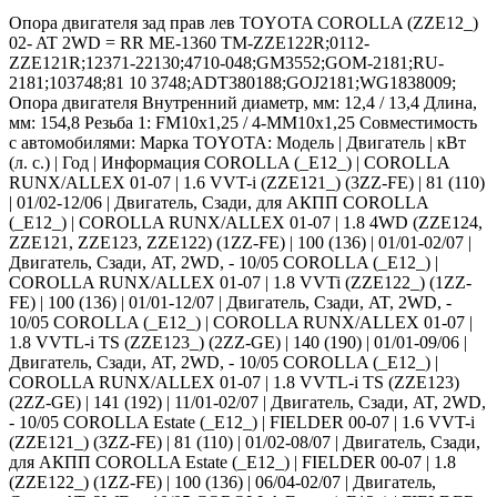
Опора двигателя зад прав лев TOYOTA COROLLA (ZZE12_)
02- AT 2WD = RR ME-1360 TM-ZZE122R;0112-
ZZE121R;12371-22130;4710-048;GM3552;GOM-2181;RU-
2181;103748;81 10 3748;ADT380188;GOJ2181;WG1838009;
Опора двигателя Внутренний диаметр, мм: 12,4 / 13,4 Длина,
мм: 154,8 Резьба 1: FM10x1,25 / 4-MM10x1,25 Совместимость
с автомобилями: Марка TOYOTA: Модель | Двигатель | кВт
(л. с.) | Год | Информация COROLLA (_E12_) | COROLLA
RUNX/ALLEX 01-07 | 1.6 VVT-i (ZZE121_) (3ZZ-FE) | 81 (110)
| 01/02-12/06 | Двигатель, Сзади, для АКПП COROLLA
(_E12_) | COROLLA RUNX/ALLEX 01-07 | 1.8 4WD (ZZE124,
ZZE121, ZZE123, ZZE122) (1ZZ-FE) | 100 (136) | 01/01-02/07 |
Двигатель, Сзади, AT, 2WD, - 10/05 COROLLA (_E12_) |
COROLLA RUNX/ALLEX 01-07 | 1.8 VVTi (ZZE122_) (1ZZ-
FE) | 100 (136) | 01/01-12/07 | Двигатель, Сзади, AT, 2WD, -
10/05 COROLLA (_E12_) | COROLLA RUNX/ALLEX 01-07 |
1.8 VVTL-i TS (ZZE123_) (2ZZ-GE) | 140 (190) | 01/01-09/06 |
Двигатель, Сзади, AT, 2WD, - 10/05 COROLLA (_E12_) |
COROLLA RUNX/ALLEX 01-07 | 1.8 VVTL-i TS (ZZE123)
(2ZZ-GE) | 141 (192) | 11/01-02/07 | Двигатель, Сзади, AT, 2WD,
- 10/05 COROLLA Estate (_E12_) | FIELDER 00-07 | 1.6 VVT-i
(ZZE121_) (3ZZ-FE) | 81 (110) | 01/02-08/07 | Двигатель, Сзади,
для АКПП COROLLA Estate (_E12_) | FIELDER 00-07 | 1.8
(ZZE122_) (1ZZ-FE) | 100 (136) | 06/04-02/07 | Двигатель,