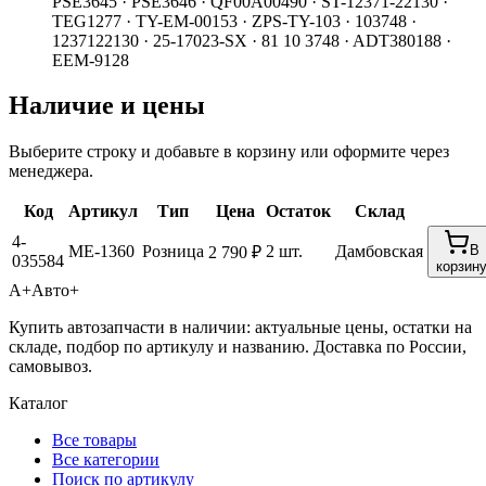
PSE3645 · PSE3646 · QF00A00490 · ST-12371-22130 ·
TEG1277 · TY-EM-00153 · ZPS-TY-103 · 103748 ·
1237122130 · 25-17023-SX · 81 10 3748 · ADT380188 ·
EEM-9128
Наличие и цены
Выберите строку и добавьте в корзину или оформите через
менеджера.
Код
Артикул
Тип
Цена
Остаток
Склад
4-
ME-1360
Розница
2 шт.
Дамбовская
В
2 790 ₽
035584
корзин
А+
Авто+
Купить автозапчасти в наличии: актуальные цены, остатки на
складе, подбор по артикулу и названию. Доставка по России,
самовывоз.
Каталог
Все товары
Все категории
Поиск по артикулу