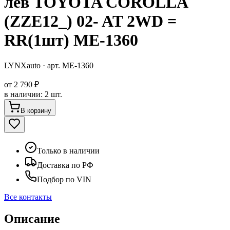
лев TOYOTA COROLLA
(ZZE12_) 02- AT 2WD =
RR(1шт) ME-1360
LYNXauto
· арт.
ME-1360
от
2 790 ₽
в наличии
:
2 шт.
В корзину
Только в наличии
Доставка по РФ
Подбор по VIN
Все контакты
Описание