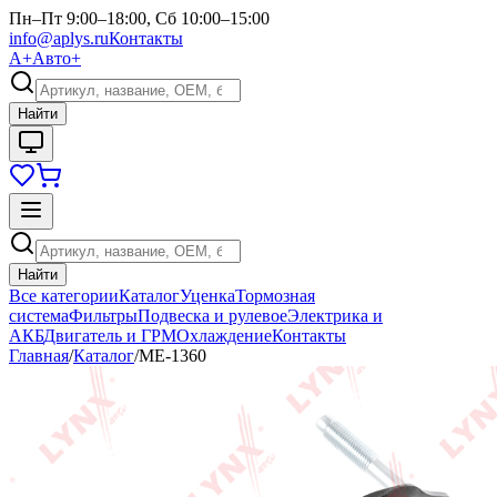
Пн–Пт 9:00–18:00, Сб 10:00–15:00
info@aplys.ru
Контакты
А+
Авто+
Найти
Найти
Все категории
Каталог
Уценка
Тормозная
система
Фильтры
Подвеска и рулевое
Электрика и
АКБ
Двигатель и ГРМ
Охлаждение
Контакты
Главная
/
Каталог
/
ME-1360