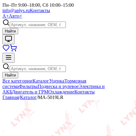
Пн–Пт 9:00–18:00, Сб 10:00–15:00
info@aplys.ru
Контакты
А+
Авто+
Найти
Найти
Все категории
Каталог
Уценка
Тормозная
система
Фильтры
Подвеска и рулевое
Электрика и
АКБ
Двигатель и ГРМ
Охлаждение
Контакты
Главная
/
Каталог
/
MA-5019LR