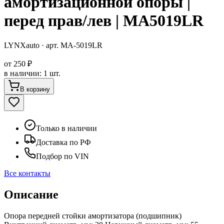
амортизационной опоры |
перед прав/лев | MA5019LR
LYNXauto
· арт.
MA-5019LR
от
250 ₽
в наличии
:
1 шт.
В корзину
Только в наличии
Доставка по РФ
Подбор по VIN
Все контакты
Описание
Опора передней стойки амортизатора (подшипник)