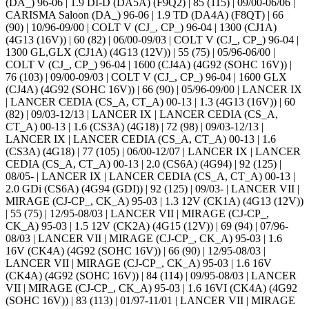
(DA_) 96-06 | 1.9 DI-D (DA5A) (F9Q2) | 85 (115) | 09/00-06/06 |
CARISMA Saloon (DA_) 96-06 | 1.9 TD (DA4A) (F8QT) | 66
(90) | 10/96-09/00 | COLT V (CJ_, CP_) 96-04 | 1300 (CJ1A)
(4G13 (16V)) | 60 (82) | 06/00-09/03 | COLT V (CJ_, CP_) 96-04 |
1300 GL,GLX (CJ1A) (4G13 (12V)) | 55 (75) | 05/96-06/00 |
COLT V (CJ_, CP_) 96-04 | 1600 (CJ4A) (4G92 (SOHC 16V)) |
76 (103) | 09/00-09/03 | COLT V (CJ_, CP_) 96-04 | 1600 GLX
(CJ4A) (4G92 (SOHC 16V)) | 66 (90) | 05/96-09/00 | LANCER IX
| LANCER CEDIA (CS_A, CT_A) 00-13 | 1.3 (4G13 (16V)) | 60
(82) | 09/03-12/13 | LANCER IX | LANCER CEDIA (CS_A,
CT_A) 00-13 | 1.6 (CS3A) (4G18) | 72 (98) | 09/03-12/13 |
LANCER IX | LANCER CEDIA (CS_A, CT_A) 00-13 | 1.6
(CS3A) (4G18) | 77 (105) | 06/00-12/07 | LANCER IX | LANCER
CEDIA (CS_A, CT_A) 00-13 | 2.0 (CS6A) (4G94) | 92 (125) |
08/05- | LANCER IX | LANCER CEDIA (CS_A, CT_A) 00-13 |
2.0 GDi (CS6A) (4G94 (GDI)) | 92 (125) | 09/03- | LANCER VII |
MIRAGE (CJ-CP_, CK_A) 95-03 | 1.3 12V (CK1A) (4G13 (12V))
| 55 (75) | 12/95-08/03 | LANCER VII | MIRAGE (CJ-CP_,
CK_A) 95-03 | 1.5 12V (CK2A) (4G15 (12V)) | 69 (94) | 07/96-
08/03 | LANCER VII | MIRAGE (CJ-CP_, CK_A) 95-03 | 1.6
16V (CK4A) (4G92 (SOHC 16V)) | 66 (90) | 12/95-08/03 |
LANCER VII | MIRAGE (CJ-CP_, CK_A) 95-03 | 1.6 16V
(CK4A) (4G92 (SOHC 16V)) | 84 (114) | 09/95-08/03 | LANCER
VII | MIRAGE (CJ-CP_, CK_A) 95-03 | 1.6 16VI (CK4A) (4G92
(SOHC 16V)) | 83 (113) | 01/97-11/01 | LANCER VII | MIRAGE