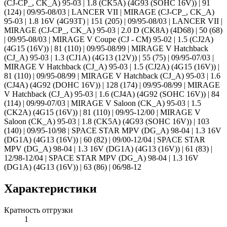
(CJ-CP_, CK_A) 95-03 | 1.8 (CK5A) (4G93 (SOHC 16V)) | 91
(124) | 09/95-08/03 | LANCER VII | MIRAGE (CJ-CP_, CK_A)
95-03 | 1.8 16V (4G93T) | 151 (205) | 09/95-08/03 | LANCER VII |
MIRAGE (CJ-CP_, CK_A) 95-03 | 2.0 D (CK8A) (4D68) | 50 (68)
| 09/95-08/03 | MIRAGE V Coupe (CJ - CM) 95-02 | 1.5 (CJ2A)
(4G15 (16V)) | 81 (110) | 09/95-08/99 | MIRAGE V Hatchback
(CJ_A) 95-03 | 1.3 (CJ1A) (4G13 (12V)) | 55 (75) | 09/95-07/03 |
MIRAGE V Hatchback (CJ_A) 95-03 | 1.5 (CJ2A) (4G15 (16V)) |
81 (110) | 09/95-08/99 | MIRAGE V Hatchback (CJ_A) 95-03 | 1.6
(CJ4A) (4G92 (DOHC 16V)) | 128 (174) | 09/95-08/99 | MIRAGE
V Hatchback (CJ_A) 95-03 | 1.6 (CJ4A) (4G92 (SOHC 16V)) | 84
(114) | 09/99-07/03 | MIRAGE V Saloon (CK_A) 95-03 | 1.5
(CK2A) (4G15 (16V)) | 81 (110) | 09/95-12/00 | MIRAGE V
Saloon (CK_A) 95-03 | 1.8 (CK5A) (4G93 (SOHC 16V)) | 103
(140) | 09/95-10/98 | SPACE STAR MPV (DG_A) 98-04 | 1.3 16V
(DG1A) (4G13 (16V)) | 60 (82) | 09/00-12/04 | SPACE STAR
MPV (DG_A) 98-04 | 1.3 16V (DG1A) (4G13 (16V)) | 61 (83) |
12/98-12/04 | SPACE STAR MPV (DG_A) 98-04 | 1.3 16V
(DG1A) (4G13 (16V)) | 63 (86) | 06/98-12
Характеристики
Кратность отгрузки
1