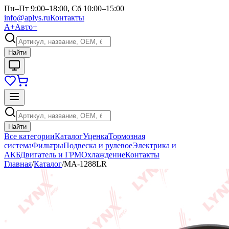
Пн–Пт 9:00–18:00, Сб 10:00–15:00
info@aplys.ru
Контакты
А+
Авто+
Найти
Найти
Все категории
Каталог
Уценка
Тормозная
система
Фильтры
Подвеска и рулевое
Электрика и
АКБ
Двигатель и ГРМ
Охлаждение
Контакты
Главная
/
Каталог
/
MA-1288LR