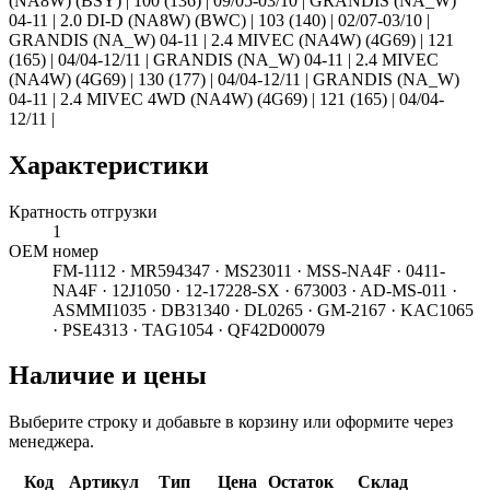
(NA8W) (BSY) | 100 (136) | 09/05-03/10 | GRANDIS (NA_W)
04-11 | 2.0 DI-D (NA8W) (BWC) | 103 (140) | 02/07-03/10 |
GRANDIS (NA_W) 04-11 | 2.4 MIVEC (NA4W) (4G69) | 121
(165) | 04/04-12/11 | GRANDIS (NA_W) 04-11 | 2.4 MIVEC
(NA4W) (4G69) | 130 (177) | 04/04-12/11 | GRANDIS (NA_W)
04-11 | 2.4 MIVEC 4WD (NA4W) (4G69) | 121 (165) | 04/04-
12/11 |
Характеристики
Кратность отгрузки
1
ОЕМ номер
FM-1112 · MR594347 · MS23011 · MSS-NA4F · 0411-
NA4F · 12J1050 · 12-17228-SX · 673003 · AD-MS-011 ·
ASMMI1035 · DB31340 · DL0265 · GM-2167 · KAC1065
· PSE4313 · TAG1054 · QF42D00079
Наличие и цены
Выберите строку и добавьте в корзину или оформите через
менеджера.
Код
Артикул
Тип
Цена
Остаток
Склад