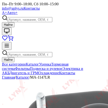
Пн–Пт 9:00–18:00, Сб 10:00–15:00
info@aplys.ru
Контакты
А+
Авто+
Найти
Найти
Все категории
Каталог
Уценка
Тормозная
система
Фильтры
Подвеска и рулевое
Электрика и
АКБ
Двигатель и ГРМ
Охлаждение
Контакты
Главная
/
Каталог
/
MA-1147LR