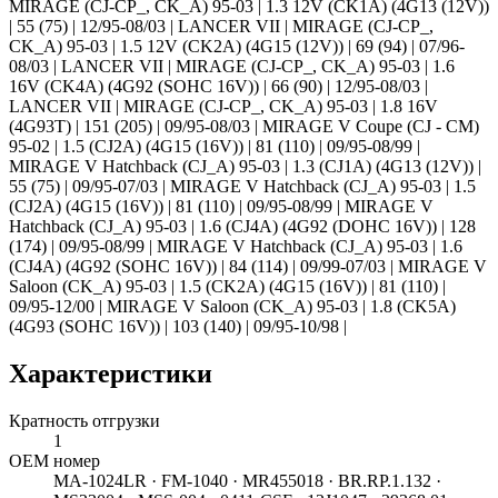
MIRAGE (CJ-CP_, CK_A) 95-03 | 1.3 12V (CK1A) (4G13 (12V))
| 55 (75) | 12/95-08/03 | LANCER VII | MIRAGE (CJ-CP_,
CK_A) 95-03 | 1.5 12V (CK2A) (4G15 (12V)) | 69 (94) | 07/96-
08/03 | LANCER VII | MIRAGE (CJ-CP_, CK_A) 95-03 | 1.6
16V (CK4A) (4G92 (SOHC 16V)) | 66 (90) | 12/95-08/03 |
LANCER VII | MIRAGE (CJ-CP_, CK_A) 95-03 | 1.8 16V
(4G93T) | 151 (205) | 09/95-08/03 | MIRAGE V Coupe (CJ - CM)
95-02 | 1.5 (CJ2A) (4G15 (16V)) | 81 (110) | 09/95-08/99 |
MIRAGE V Hatchback (CJ_A) 95-03 | 1.3 (CJ1A) (4G13 (12V)) |
55 (75) | 09/95-07/03 | MIRAGE V Hatchback (CJ_A) 95-03 | 1.5
(CJ2A) (4G15 (16V)) | 81 (110) | 09/95-08/99 | MIRAGE V
Hatchback (CJ_A) 95-03 | 1.6 (CJ4A) (4G92 (DOHC 16V)) | 128
(174) | 09/95-08/99 | MIRAGE V Hatchback (CJ_A) 95-03 | 1.6
(CJ4A) (4G92 (SOHC 16V)) | 84 (114) | 09/99-07/03 | MIRAGE V
Saloon (CK_A) 95-03 | 1.5 (CK2A) (4G15 (16V)) | 81 (110) |
09/95-12/00 | MIRAGE V Saloon (CK_A) 95-03 | 1.8 (CK5A)
(4G93 (SOHC 16V)) | 103 (140) | 09/95-10/98 |
Характеристики
Кратность отгрузки
1
ОЕМ номер
MA-1024LR · FM-1040 · MR455018 · BR.RP.1.132 ·