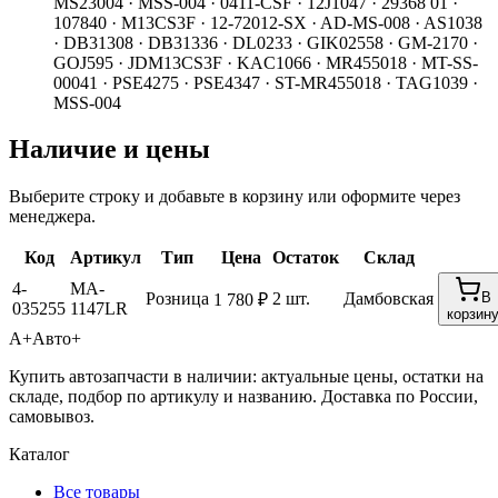
MS23004 · MSS-004 · 0411-CSF · 12J1047 · 29368 01 ·
107840 · M13CS3F · 12-72012-SX · AD-MS-008 · AS1038
· DB31308 · DB31336 · DL0233 · GIK02558 · GM-2170 ·
GOJ595 · JDM13CS3F · KAC1066 · MR455018 · MT-SS-
00041 · PSE4275 · PSE4347 · ST-MR455018 · TAG1039 ·
MSS-004
Наличие и цены
Выберите строку и добавьте в корзину или оформите через
менеджера.
Код
Артикул
Тип
Цена
Остаток
Склад
4-
MA-
Розница
2 шт.
Дамбовская
В
1 780 ₽
035255
1147LR
корзин
А+
Авто+
Купить автозапчасти в наличии: актуальные цены, остатки на
складе, подбор по артикулу и названию. Доставка по России,
самовывоз.
Каталог
Все товары