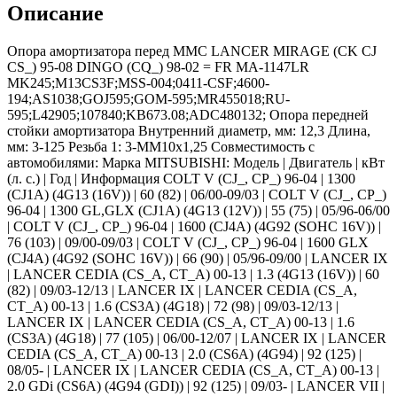
Описание
Опора амортизатора перед MMC LANCER MIRAGE (CK CJ
CS_) 95-08 DINGO (CQ_) 98-02 = FR MA-1147LR
MK245;M13CS3F;MSS-004;0411-CSF;4600-
194;AS1038;GOJ595;GOM-595;MR455018;RU-
595;L42905;107840;KB673.08;ADC480132; Опора передней
стойки амортизатора Внутренний диаметр, мм: 12,3 Длина,
мм: 3-125 Резьба 1: 3-MM10x1,25 Совместимость с
автомобилями: Марка MITSUBISHI: Модель | Двигатель | кВт
(л. с.) | Год | Информация COLT V (CJ_, CP_) 96-04 | 1300
(CJ1A) (4G13 (16V)) | 60 (82) | 06/00-09/03 | COLT V (CJ_, CP_)
96-04 | 1300 GL,GLX (CJ1A) (4G13 (12V)) | 55 (75) | 05/96-06/00
| COLT V (CJ_, CP_) 96-04 | 1600 (CJ4A) (4G92 (SOHC 16V)) |
76 (103) | 09/00-09/03 | COLT V (CJ_, CP_) 96-04 | 1600 GLX
(CJ4A) (4G92 (SOHC 16V)) | 66 (90) | 05/96-09/00 | LANCER IX
| LANCER CEDIA (CS_A, CT_A) 00-13 | 1.3 (4G13 (16V)) | 60
(82) | 09/03-12/13 | LANCER IX | LANCER CEDIA (CS_A,
CT_A) 00-13 | 1.6 (CS3A) (4G18) | 72 (98) | 09/03-12/13 |
LANCER IX | LANCER CEDIA (CS_A, CT_A) 00-13 | 1.6
(CS3A) (4G18) | 77 (105) | 06/00-12/07 | LANCER IX | LANCER
CEDIA (CS_A, CT_A) 00-13 | 2.0 (CS6A) (4G94) | 92 (125) |
08/05- | LANCER IX | LANCER CEDIA (CS_A, CT_A) 00-13 |
2.0 GDi (CS6A) (4G94 (GDI)) | 92 (125) | 09/03- | LANCER VII |