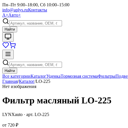
Пн–Пт 9:00–18:00, Сб 10:00–15:00
info@aplys.ru
Контакты
А+
Авто+
Найти
Найти
Все категории
Каталог
Уценка
Тормозная система
Фильтры
Подве
Главная
/
Каталог
/
LO-225
Нет изображения
Фильтр масляный LO-225
LYNXauto
· арт.
LO-225
от
720 ₽