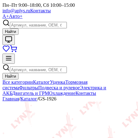
Пн–Пт 9:00–18:00, Сб 10:00–15:00
info@aplys.ru
Контакты
А+
Авто+
Найти
Найти
Все категории
Каталог
Уценка
Тормозная
система
Фильтры
Подвеска и рулевое
Электрика и
АКБ
Двигатель и ГРМ
Охлаждение
Контакты
Главная
/
Каталог
/
GS-1926