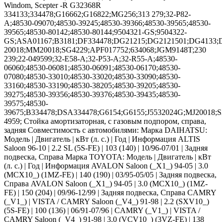
Windom, Scepter -R G32368R
334133;334478;G16662;G16822;MG256;313 279;32-P82-
A;48530-09070;48530-39245;48530-39366;48530-39565;48530-
39565;48530-80142;48530-80144;9504321-GS;9504322-
GS;ASA01167;B3181;DF334478;DG21215;DG2121501;DG4133;
20018;MM20018;SG4229;АPF017752;634068;JGM9148T;230
239;22-049599;32-E58-A;32-P53-A;32-R55-A;48530-
06060;48530-06081;48530-06091;48530-06170;48530-
07080;48530-33010;48530-33020;48530-33090;48530-
33160;48530-33190;48530-38205;48530-39205;48530-
39275;48530-39356;48530-39376;48530-39435;48530-
39575;48530-
39675;B334478;DSA334478;G6154;G6155;J5532024G;MJ20018
4959; Стойка амортизаторная, с газовым подпором, справа,
задняя Совместимость с автомобилями: Марка DAIHATSU:
Модель | Двигатель | кВт (л. с.) | Год | Информация ALTIS
Saloon 96-10 | 2.2 SL (5S-FE) | 103 (140) | 10/96-07/01 | Задняя
подвеска, Справа Марка TOYOTA: Модель | Двигатель | кВт
(л. с.) | Год | Информация AVALON Saloon (_X1_) 94-05 | 3.0
(MCX10_) (1MZ-FE) | 140 (190) | 03/95-05/05 | Задняя подвеска,
Справа AVALON Saloon (_X1_) 94-05 | 3.0 (MCX10_) (1MZ-
FE) | 150 (204) | 09/96-12/99 | Задняя подвеска, Справа CAMRY
(_V1_) | VISTA / CAMRY Saloon (_V4_) 91-98 | 2.2 (SXV10_)
(5S-FE) | 100 (136) | 06/91-07/96 | CAMRY (_V1_) | VISTA /
CAMRY Saloon (_V4_) 91-98 | 3.0 (VCV10_) (3VZ-FE) | 138