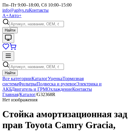
Пн–Пт 9:00–18:00, Сб 10:00–15:00
info@aplys.ru
Контакты
А+
Авто+
Найти
Найти
Все категории
Каталог
Уценка
Тормозная
система
Фильтры
Подвеска и рулевое
Электрика и
АКБ
Двигатель и ГРМ
Охлаждение
Контакты
Главная
/
Каталог
/
G32368R
Нет изображения
Стойка амортизационная зад
прав Toyota Camry Gracia,