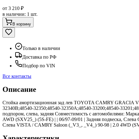
от
3 210 ₽
в наличии
:
1 шт.
В корзину
Только в наличии
Доставка по РФ
Подбор по VIN
Все контакты
Описание
Стойка амортизационная зад лев TOYOTA CAMRY GRACIA VISTA
32340B;48540-32350;48540-32350A;48540-33200;48540-33201;4
подпором, слева, задняя Совместимость с автомобилями: Марк
AWD (SXV25_) (5S-FE) | | 06/97-09/01 | Задняя подвеска, Слев
Слева VISTA / CAMRY Saloon (_V3_, _V4_) 90-98 | 2.0 4WD (SV43_
Характеристики