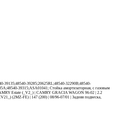
0-39135;48540-39285;20625RL;48540-32290B;48540-
85A;48540-39315;ASA01041; Стойка амортизаторная, с газовым
я CAMRY Estate (_V2_) | CAMRY GRACIA WAGON 96-02 | 2.2
_) (2MZ-FE) | 147 (200) | 08/96-07/01 | Задняя подвеска,