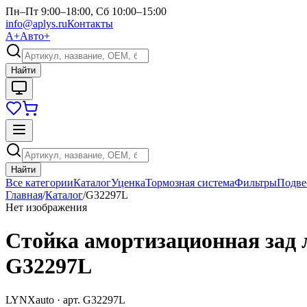
Пн–Пт 9:00–18:00, Сб 10:00–15:00
info@aplys.ru
Контакты
А+
Авто+
Найти
Найти
Все категории
Каталог
Уценка
Тормозная система
Фильтры
Подве
Главная
/
Каталог
/
G32297L
Нет изображения
Стойка амортизационная зад
G32297L
LYNXauto
· арт.
G32297L