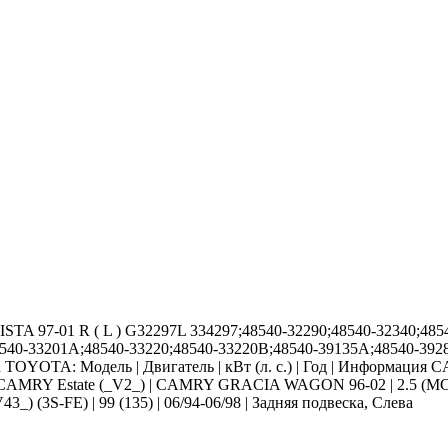
 97-01 R ( L ) G32297L 334297;48540-32290;48540-32340;4854
8540-33201A;48540-33220;48540-33220B;48540-39135A;48540-392
а TOYOTA: Модель | Двигатель | кВт (л. с.) | Год | Информаци
а CAMRY Estate (_V2_) | CAMRY GRACIA WAGON 96-02 | 2.5 (MCV21
) (3S-FE) | 99 (135) | 06/94-06/98 | Задняя подвеска, Слева