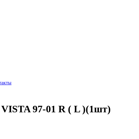
такты
STA 97-01 R ( L )(1шт)