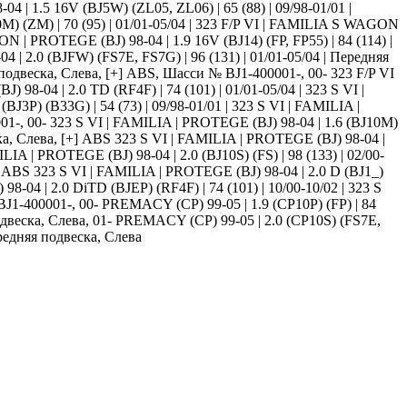
| 1.5 16V (BJ5W) (ZL05, ZL06) | 65 (88) | 09/98-01/01 |
) (ZM) | 70 (95) | 01/01-05/04 | 323 F/P VI | FAMILIA S WAGON
N | PROTEGE (BJ) 98-04 | 1.9 16V (BJ14) (FP, FP55) | 84 (114) |
| 2.0 (BJFW) (FS7E, FS7G) | 96 (131) | 01/01-05/04 | Передняя
 подвеска, Слева, [+] ABS, Шасси № BJ1-400001-, 00- 323 F/P VI
8-04 | 2.0 TD (RF4F) | 74 (101) | 01/01-05/04 | 323 S VI |
BJ3P) (B33G) | 54 (73) | 09/98-01/01 | 323 S VI | FAMILIA |
001-, 00- 323 S VI | FAMILIA | PROTEGE (BJ) 98-04 | 1.6 (BJ10M)
еска, Слева, [+] ABS 323 S VI | FAMILIA | PROTEGE (BJ) 98-04 |
IA | PROTEGE (BJ) 98-04 | 2.0 (BJ10S) (FS) | 98 (133) | 02/00-
+] ABS 323 S VI | FAMILIA | PROTEGE (BJ) 98-04 | 2.0 D (BJ1_)
8-04 | 2.0 DiTD (BJEP) (RF4F) | 74 (101) | 10/00-10/02 | 323 S
BJ1-400001-, 00- PREMACY (CP) 99-05 | 1.9 (CP10P) (FP) | 84
 подвеска, Слева, 01- PREMACY (CP) 99-05 | 2.0 (CP10S) (FS7E,
ередняя подвеска, Слева