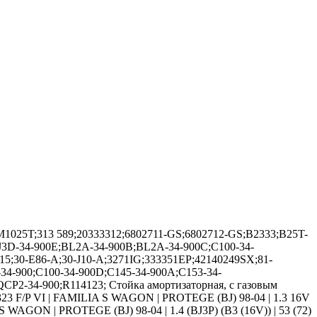
GM1025T;313 589;20333312;6802711-GS;6802712-GS;B2333;B25T-
J3D-34-900E;BL2A-34-900B;BL2A-34-900C;C100-34-
;30-E86-A;30-J10-A;3271IG;333351EP;42140249SX;81-
4-900;C100-34-900D;C145-34-900A;C153-34-
2-34-900;R114123; Стойка амортизаторная, с газовым
 323 F/P VI | FAMILIA S WAGON | PROTEGE (BJ) 98-04 | 1.3 16V
 S WAGON | PROTEGE (BJ) 98-04 | 1.4 (BJ3P) (B3 (16V)) | 53 (72)