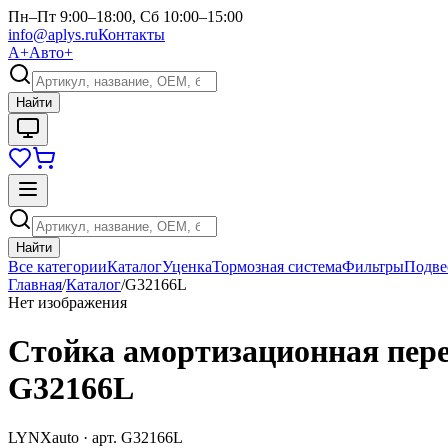
Пн–Пт 9:00–18:00, Сб 10:00–15:00
info@aplys.ru
Контакты
А+
Авто+
Найти
Найти
Все категории
Каталог
Уценка
Тормозная система
Фильтры
Подве
Главная
/
Каталог
/
G32166L
Нет изображения
Стойка амортизационная перед
G32166L
LYNXauto
· арт.
G32166L