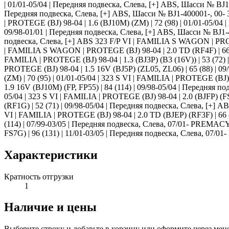
| 01/01-05/04 | Передняя подвеска, Слева, [+] ABS, Шасси № BJ1
Передняя подвеска, Слева, [+] ABS, Шасси № BJ1-400001-, 00- 
| PROTEGE (BJ) 98-04 | 1.6 (BJ10M) (ZM) | 72 (98) | 01/01-05/04
09/98-01/01 | Передняя подвеска, Слева, [+] ABS, Шасси № BJ1-
подвеска, Слева, [+] ABS 323 F/P VI | FAMILIA S WAGON | PROTE
| FAMILIA S WAGON | PROTEGE (BJ) 98-04 | 2.0 TD (RF4F) | 66 (9
FAMILIA | PROTEGE (BJ) 98-04 | 1.3 (BJ3P) (B3 (16V)) | 53 (72) |
PROTEGE (BJ) 98-04 | 1.5 16V (BJ5P) (ZL05, ZL06) | 65 (88) | 0
(ZM) | 70 (95) | 01/01-05/04 | 323 S VI | FAMILIA | PROTEGE (BJ)
1.9 16V (BJ10M) (FP, FP55) | 84 (114) | 09/98-05/04 | Передняя п
05/04 | 323 S VI | FAMILIA | PROTEGE (BJ) 98-04 | 2.0 (BJFP) (F
(RF1G) | 52 (71) | 09/98-05/04 | Передняя подвеска, Слева, [+] 
VI | FAMILIA | PROTEGE (BJ) 98-04 | 2.0 TD (BJEP) (RF3F) | 66 
(114) | 07/99-03/05 | Передняя подвеска, Слева, 07/01- PREMACY 
FS7G) | 96 (131) | 11/01-03/05 | Передняя подвеска, Слева, 07/01
Характеристики
Кратность отгрузки
1
Наличие и цены
Выберите строку и добавьте в корзину или оформите через мен