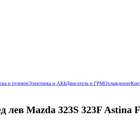
ска и рулевое
Электрика и АКБ
Двигатель и ГРМ
Охлаждение
Кон
 лев Mazda 323S 323F Astina Fa