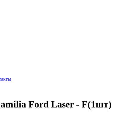
такты
milia Ford Laser - F(1шт)