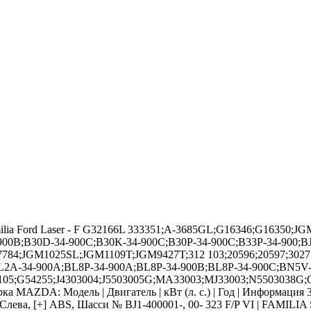
milia Ford Laser - F G32166L 333351;A-3685GL;G16346;G16350;J
900B;B30D-34-900C;B30K-34-900C;B30P-34-900C;B33P-34-900;B
4;JGM1025SL;JGM1109T;JGM9427T;312 103;20596;20597;302715
L2A-34-900A;BL8P-34-900A;BL8P-34-900B;BL8P-34-900C;BN5V-3
5;G54255;J4303004;J5503005G;MA33003;MJ33003;N5503038G;QCP
ка MAZDA: Модель | Двигатель | кВт (л. с.) | Год | Информация
ка, Слева, [+] ABS, Шасси № BJ1-400001-, 00- 323 F/P VI | FAMILIA