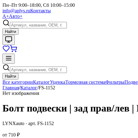
Пн–Пт 9:00–18:00, Сб 10:00–15:00
info@aplys.ru
Контакты
А+
Авто+
Найти
Найти
Все категории
Каталог
Уценка
Тормозная система
Фильтры
Подве
Главная
/
Каталог
/
FS-1152
Нет изображения
Болт подвески | зад прав/лев |
LYNXauto
· арт.
FS-1152
от
710 ₽