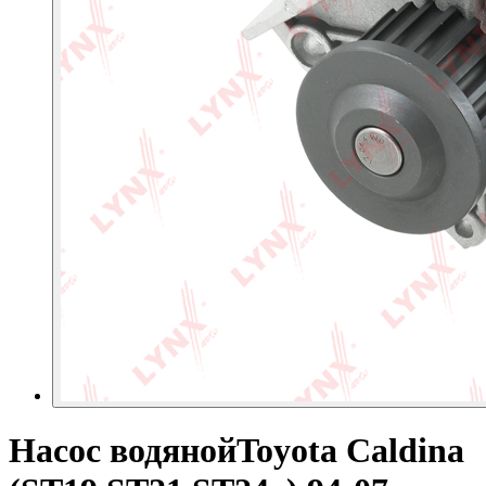
Насос водянойToyota Caldina