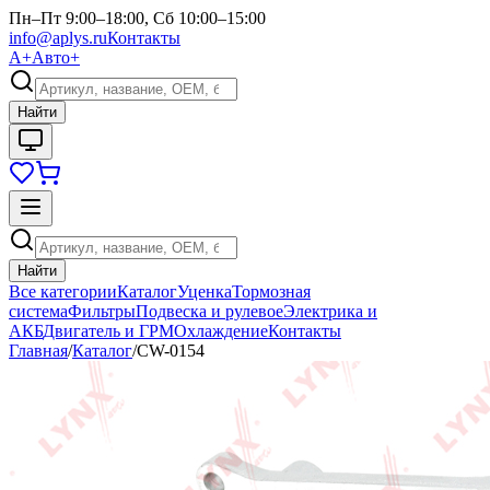
Пн–Пт 9:00–18:00, Сб 10:00–15:00
info@aplys.ru
Контакты
А+
Авто+
Найти
Найти
Все категории
Каталог
Уценка
Тормозная
система
Фильтры
Подвеска и рулевое
Электрика и
АКБ
Двигатель и ГРМ
Охлаждение
Контакты
Главная
/
Каталог
/
CW-0154