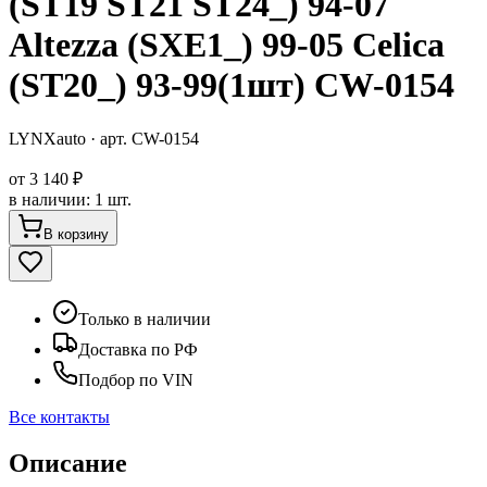
(ST19 ST21 ST24_) 94-07
Altezza (SXE1_) 99-05 Celica
(ST20_) 93-99(1шт) CW-0154
LYNXauto
· арт.
CW-0154
от
3 140 ₽
в наличии
:
1 шт.
В корзину
Только в наличии
Доставка по РФ
Подбор по VIN
Все контакты
Описание