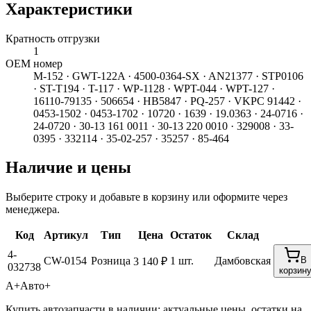
Характеристики
Кратность отгрузки
1
ОЕМ номер
M-152 · GWT-122A · 4500-0364-SX · AN21377 · STP0106
· ST-T194 · T-117 · WP-1128 · WPT-044 · WPT-127 ·
16110-79135 · 506654 · HB5847 · PQ-257 · VKPC 91442 ·
0453-1502 · 0453-1702 · 10720 · 1639 · 19.0363 · 24-0716 ·
24-0720 · 30-13 161 0011 · 30-13 220 0010 · 329008 · 33-
0395 · 332114 · 35-02-257 · 35257 · 85-464
Наличие и цены
Выберите строку и добавьте в корзину или оформите через
менеджера.
Код
Артикул
Тип
Цена
Остаток
Склад
4-
CW-0154
Розница
1 шт.
Дамбовская
В
3 140 ₽
032738
корзин
А+
Авто+
Купить автозапчасти в наличии: актуальные цены, остатки на