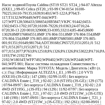
Насос водянойToyota Caldina (ST19 ST21 ST24_) 94-07 Altezza
(SXE1_) 99-05 Celica (ST20_) 93-99 CW-0154 16100-
79225;16110-79135;1639;9140;GWT-122A;P764;T-
117;T3132;WP0449;WPT-044;WPT-
127;WPT128;506433;506654;HB5847;VKPC 91442;0453-
1502;0453-1702;10720;16100-79226;19.0363;24-0716;24-
0720;30-13 220 0010;329008;33-0395;332114;85-4645;8600
13029;8MP376804551;8MP 376 804-551;8MP 376 804-554;8MP
376 804-554;8MP 376 805-001;8MP376805001;8MP 376 805-
001;91351;91649;981764;ADT39168;CP6572T;J1512051;J1 512
071;J1512071;J1512071;J1 512
077;J1512077;P763;PA12518;PA1326;PA1326;PA53022;PA716;
1193;TW-2192;TW-
2192;W18034T;WFP7492;WP0402;WP1326;WP2448;WPT-
041;WPT-901; Насос системы охлаждения Совместимость с
автомобилями: Марка TOYOTA: Модель | Двигатель | кВт (л.
с.) | Год | Информация ALTEZZA (_E1_) 99-05 | 2.0 VVTi
(SXE10) (3S-GE) | 147 (200) | 02/99-11/05 | Без корпуса
CALDINA Estate (_T19_) 92-02 | 2.0 (ST195) (3S-GE) | 129 (175)
| 07/94-09/97 | Без корпуса CALDINA Estate (_T19_) 92-02 | 2.0
4WD (ST195G_) (3S-FE) | 94 (129) | 11/92-07/97 | Без корпуса
CALDINA Estate (_T21_) 97-02 | 2.0 4WD (ST215W_) (3S-GTE)
| 140 (190) | 10/97-09/01 | Без корпуса CALDINA Estate (_T21_)
97-02 | 2.0 4WD (ST215W_) (3S-GTE) | 192 (261) | 02/00-09/01 |