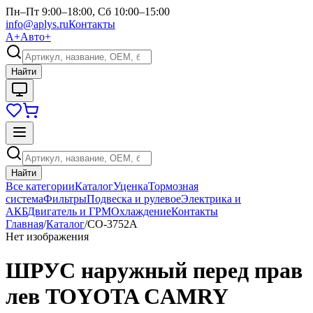
Пн–Пт 9:00–18:00, Сб 10:00–15:00
info@aplys.ru
Контакты
А+
Авто+
Найти
Найти
Все категории
Каталог
Уценка
Тормозная
система
Фильтры
Подвеска и рулевое
Электрика и
АКБ
Двигатель и ГРМ
Охлаждение
Контакты
Главная
/
Каталог
/
CO-3752A
Нет изображения
ШРУС наружный перед прав
лев TOYOTA CAMRY