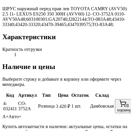
ШРУС наружный перед прав лев TOYOTA CAMRY (AVV50)
2.5 11- LEXUS ES250 350 300H (AVV60) 12- CO-3752A 0110-
AVV50A48;603100301;GA20740;J2822144;TO-083A48;43410-
33340;43420-33320;43470-39465;4347039575;TO-83A48;
Характеристики
Кратность отгрузки
1
Наличие и цены
Выберите строку и добавьте в корзину или оформите через
менеджера.
Код
Артикул
Тип
Цена
Остаток
Склад
4-
CO-
Розница
1 шт.
Дамбовская
В
3 420 ₽
032411
3752A
корзину
А+
Авто+
Купить автозапчасти в наличии: актуальные цены, остатки на