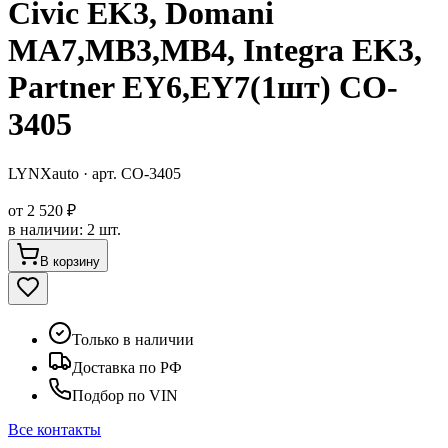
Civic EK3, Domani
MA7,MB3,MB4, Integra EK3,
Partner EY6,EY7(1шт) CO-
3405
LYNXauto
· арт.
CO-3405
от
2 520 ₽
в наличии
:
2 шт.
В корзину
Только в наличии
Доставка по РФ
Подбор по VIN
Все контакты