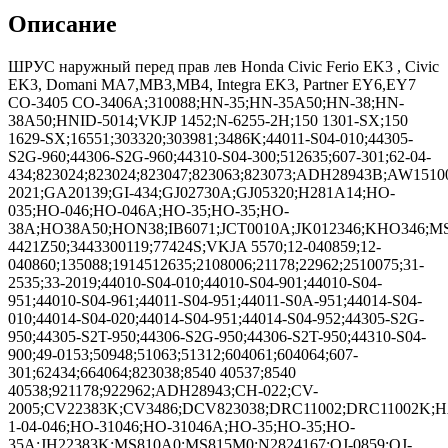
Описание
ШРУС наружный перед прав лев Honda Civic Ferio EK3 , Civic
EK3, Domani MA7,MB3,MB4, Integra EK3, Partner EY6,EY7
CO-3405 CO-3406A;310088;HN-35;HN-35A50;HN-38;HN-
38A50;HNID-5014;VKJP 1452;N-6255-2H;150 1301-SX;150
1629-SX;16551;303320;303981;3486K;44011-S04-010;44305-
S2G-960;44306-S2G-960;44310-S04-300;512635;607-301;62-04-
434;823024;823024;823047;823063;823073;ADH28943B;AW151
2021;GA20139;GI-434;GJ02730A;GJ05320;H281A14;HO-
035;HO-046;HO-046A;HO-35;HO-35;HO-
38A;HO38A50;HON38;IB6071;JCT0010A;JK012346;KHO346;
4421Z50;3443300119;77424S;VKJA 5570;12-040859;12-
040860;135088;1914512635;2108006;21178;22962;2510075;31-
2535;33-2019;44010-S04-010;44010-S04-901;44010-S04-
951;44010-S04-961;44011-S04-951;44011-S0A-951;44014-S04-
010;44014-S04-020;44014-S04-951;44014-S04-952;44305-S2G-
950;44305-S2T-950;44306-S2G-950;44306-S2T-950;44310-S04-
900;49-0153;50948;51063;51312;604061;604064;607-
301;62434;664064;823038;8540 40537;8540
40538;921178;922962;ADH28943;CH-022;CV-
2005;CV22383K;CV3486;DCV823038;DRC11002;DRC11002K;H
1-04-046;HO-31046;HO-31046A;HO-35;HO-35;HO-
35A;JH22383K;MS810A0;MS815M0;N2824167;OJ-0859;OJ-