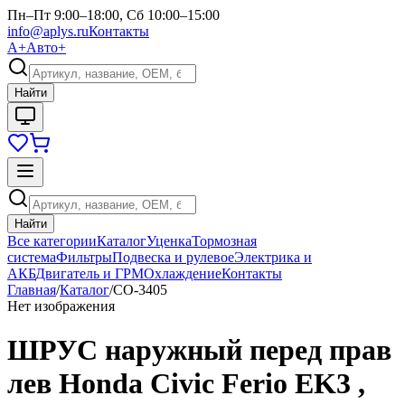
Пн–Пт 9:00–18:00, Сб 10:00–15:00
info@aplys.ru
Контакты
А+
Авто+
Найти
Найти
Все категории
Каталог
Уценка
Тормозная
система
Фильтры
Подвеска и рулевое
Электрика и
АКБ
Двигатель и ГРМ
Охлаждение
Контакты
Главная
/
Каталог
/
CO-3405
Нет изображения
ШРУС наружный перед прав
лев Honda Civic Ferio EK3 ,