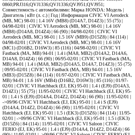
0860;PRJ316;QVJ1336;QVJ1336;QVJ951;QVJ951;
Совместимость с автомобилями: Марка HONDA: Модель |
Двигатель | кВт (л. с.) | Год | Информация CIVIC VI Aerodeck
(MB, MC) 98-01 | 1.4 16V (MB8) (D14A7, D14Z3) | 55 (75) |
04/98-02/01 | CIVIC VI Aerodeck (MB, MC) 98-01 | 1.4 16V
(MB8) (D14A8, D14Z4) | 66 (90) | 04/98-02/01 | CIVIC VI
Aerodeck (MB, MC) 98-01 | 1.5 16V (MB9) (D15Z8) | 84 (114) |
04/98-02/01 | CIVIC VI Aerodeck (MB, MC) 98-01 | 1.6 16V
(MC1) (D16B2, D16W3) | 85 (116) | 04/98-02/01 | CIVIC VI
Fastback (MA, MB) 94-01 | 1.4 i (MA8, MB2) (D14A2, D14A6,
D14A8, D14Z4) | 66 (90) | 06/95-02/01 | CIVIC VI Fastback (MA,
MB) 94-01 | 1.4 i (MA8, MB2) (D14A5, D14A7, D14Z3) | 55 (75)
| 09/95-02/01 | CIVIC VI Fastback (MA, MB) 94-01 | 1.5 16V
(MB3) (D15Z8) | 84 (114) | 01/97-02/01 | CIVIC VI Fastback (MA,
MB) 94-01 | 1.6 16V (MB4) (D16B2, D16W3) | 85 (116) | 01/97-
02/01 | CIVIC VI Hatchback (EJ, EK) 95-01 | 1.4 i (EJ9) (D14A3,
D14Z1) | 55 (75) | 11/95-02/01 | CIVIC VI Hatchback (EJ, EK) 95-
01 | 1.4 i S (EJ9) (D14A4, D14Z2, D14Z4) | 66 (90) | 11/95-02/01 |
->09/96 CIVIC VI Hatchback (EJ, EK) 95-01 | 1.4 i S (EJ9)
(D14A4, D14Z2, D14Z4) | 66 (90) | 11/95-02/01 | CIVIC VI
Hatchback (EJ, EK) 95-01 | 1.5 i (EK3) (D15Z6) | 84 (114) | 11/95-
02/01 | ->09/96 CIVIC VI Hatchback (EJ, EK) 95-01 | 1.5 i (EK3)
(D15Z6) | 84 (114) | 11/95-02/01 | CIVIC VI Saloon | CIVIC
FERIO (EJ, EK) 95-01 | 1.4 i (EJ9) (D14A4, D14Z2, D14Z4) | 66
(90) | 11/95-02/01 | ->09/96 CIVIC VI Saloon | CIVIC FERIO (EJ,