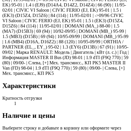
EK) 95-01 | 1.4 i (EJ9) (D14A4, D14Z2, D14Z4) | 66 (90) | 11/95-
02/01 | CIVIC VI Saloon | CIVIC FERIO (EJ, EK) 95-01 | 1.5 i
(EK3) (D15Z4, D15Z6) | 84 (114) | 11/95-02/01 | ->09/96 CIVIC
VI Saloon | CIVIC FERIO (EJ, EK) 95-01 | 1.5 i (EK3) (D15Z4,
D15Z6) | 84 (114) | 11/95-02/01 | DOMANI (MA_) 88-00 | 1.5
(MA7) (D15B3) | 69 (94) | 10/92-09/95 | DOMANI (MB_) 95-99 |
1.5 (MB3) (D15B) | 69 (94) | 10/95-09/99 | DOMANI (MB_) 95-99
| 1.6 (MB4) (D16A, D16Z2) | 88 (120) | 10/95-09/99 | ORTHIA /
PARTNER (EL_, EY_) 95-02 | 1.3 (EY6) (D13B) | 67 (91) | 10/95-
09/02 | Марка RENAULT: Модель | Двигатель | кВт (л. с.) | Год |
Информация MASTER II Bus (JD) 98-01 | 1.9 dTI (F9Q 770) | 59
(80) | 09/00- | Слева, [+] Мех. трансмисс., КП PK5 MASTER II
Van (FD) 98-04 | 1.9 dTI (F9Q 770) | 59 (80) | 09/00- | Слева, [+]
Мех. трансмисс., КП PK5
Характеристики
Кратность отгрузки
1
Наличие и цены
Выберите строку и добавьте в корзину или оформите через