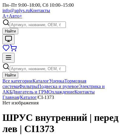
Пн–Пт 9:00–18:00, Сб 10:00–15:00
info@aplys.ru
Контакты
А+
Авто+
Найти
Найти
Все категории
Каталог
Уценка
Тормозная
система
Фильтры
Подвеска и рулевое
Электрика и
АКБ
Двигатель и ГРМ
Охлаждение
Контакты
Главная
/
Каталог
/
CI-1373
Нет изображения
ШРУС внутренний | перед
лев | CI1373