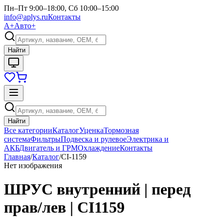
Пн–Пт 9:00–18:00, Сб 10:00–15:00
info@aplys.ru
Контакты
А+
Авто+
Найти
Найти
Все категории
Каталог
Уценка
Тормозная
система
Фильтры
Подвеска и рулевое
Электрика и
АКБ
Двигатель и ГРМ
Охлаждение
Контакты
Главная
/
Каталог
/
CI-1159
Нет изображения
ШРУС внутренний | перед
прав/лев | CI1159