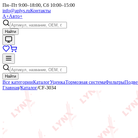
Пн–Пт 9:00–18:00, Сб 10:00–15:00
info@aplys.ru
Контакты
А+
Авто+
Найти
Найти
Все категории
Каталог
Уценка
Тормозная система
Фильтры
Подве
Главная
/
Каталог
/
CF-3034