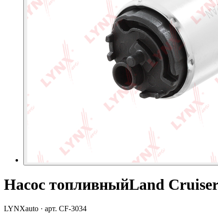
Насос топливныйLand Cruiser 
LYNXauto
· арт.
CF-3034