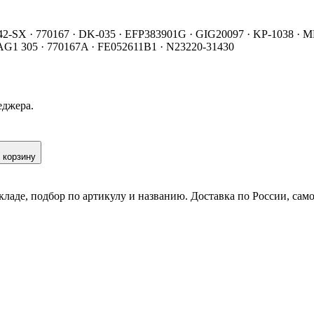
1742-SX · 770167 · DK-035 · EFP383901G · GIG20097 · KP-1038 · 
6 AG1 305 · 770167A · FE052611B1 · N23220-31430
еджера.
 корзину
кладе, подбор по артикулу и названию. Доставка по России, сам