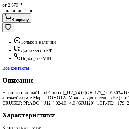
от
2 670 ₽
в наличии
:
1 шт.
В корзину
Только в наличии
Доставка по РФ
Подбор по VIN
Все контакты
Описание
Насос топливныйLand Cruiser (_J12_) 4.0 (GRJ125_) CF-3034 
автомобилями: Марка TOYOTA: Модель | Двигатель | кВт (л. с.
CRUISER PRADO (_J12_) 02-10 | 4.0 (GRJ120) (1GR-FE) | 179 (243
Характеристики
Кратность отгрузки