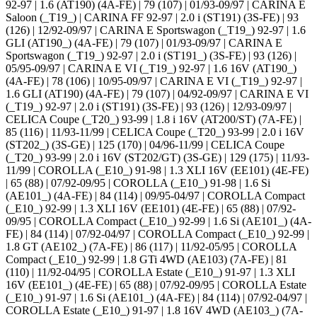
92-97 | 1.6 (AT190) (4A-FE) | 79 (107) | 01/93-09/97 | CARINA E
Saloon (_T19_) | CARINA FF 92-97 | 2.0 i (ST191) (3S-FE) | 93
(126) | 12/92-09/97 | CARINA E Sportswagon (_T19_) 92-97 | 1.6
GLI (AT190_) (4A-FE) | 79 (107) | 01/93-09/97 | CARINA E
Sportswagon (_T19_) 92-97 | 2.0 i (ST191_) (3S-FE) | 93 (126) |
05/95-09/97 | CARINA E VI (_T19_) 92-97 | 1.6 16V (AT190_)
(4A-FE) | 78 (106) | 10/95-09/97 | CARINA E VI (_T19_) 92-97 |
1.6 GLI (AT190) (4A-FE) | 79 (107) | 04/92-09/97 | CARINA E VI
(_T19_) 92-97 | 2.0 i (ST191) (3S-FE) | 93 (126) | 12/93-09/97 |
CELICA Coupe (_T20_) 93-99 | 1.8 i 16V (AT200/ST) (7A-FE) |
85 (116) | 11/93-11/99 | CELICA Coupe (_T20_) 93-99 | 2.0 i 16V
(ST202_) (3S-GE) | 125 (170) | 04/96-11/99 | CELICA Coupe
(_T20_) 93-99 | 2.0 i 16V (ST202/GT) (3S-GE) | 129 (175) | 11/93-
11/99 | COROLLA (_E10_) 91-98 | 1.3 XLI 16V (EE101) (4E-FE)
| 65 (88) | 07/92-09/95 | COROLLA (_E10_) 91-98 | 1.6 Si
(AE101_) (4A-FE) | 84 (114) | 09/95-04/97 | COROLLA Compact
(_E10_) 92-99 | 1.3 XLI 16V (EE101) (4E-FE) | 65 (88) | 07/92-
09/95 | COROLLA Compact (_E10_) 92-99 | 1.6 Si (AE101_) (4A-
FE) | 84 (114) | 07/92-04/97 | COROLLA Compact (_E10_) 92-99 |
1.8 GT (AE102_) (7A-FE) | 86 (117) | 11/92-05/95 | COROLLA
Compact (_E10_) 92-99 | 1.8 GTi 4WD (AE103) (7A-FE) | 81
(110) | 11/92-04/95 | COROLLA Estate (_E10_) 91-97 | 1.3 XLI
16V (EE101_) (4E-FE) | 65 (88) | 07/92-09/95 | COROLLA Estate
(_E10_) 91-97 | 1.6 Si (AE101_) (4A-FE) | 84 (114) | 07/92-04/97 |
COROLLA Estate (_E10_) 91-97 | 1.8 16V 4WD (AE103_) (7A-