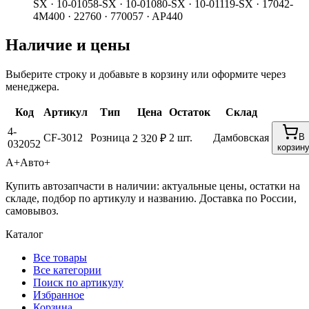
SX · 10-01058-SX · 10-01080-SX · 10-01119-SX · 17042-
4M400 · 22760 · 770057 · AP440
Наличие и цены
Выберите строку и добавьте в корзину или оформите через
менеджера.
Код
Артикул
Тип
Цена
Остаток
Склад
4-
CF-3012
Розница
2 шт.
Дамбовская
В
2 320 ₽
032052
корзин
А+
Авто+
Купить автозапчасти в наличии: актуальные цены, остатки на
складе, подбор по артикулу и названию. Доставка по России,
самовывоз.
Каталог
Все товары
Все категории
Поиск по артикулу
Избранное
Корзина