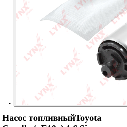
Насос топливныйToyota