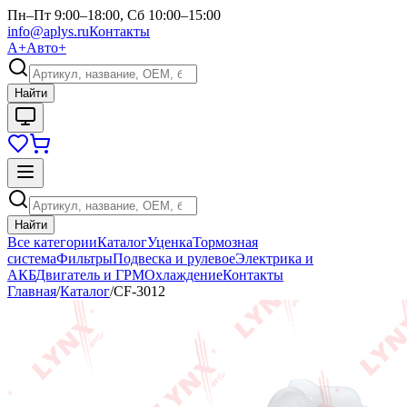
Пн–Пт 9:00–18:00, Сб 10:00–15:00
info@aplys.ru
Контакты
А+
Авто+
Найти
Найти
Все категории
Каталог
Уценка
Тормозная
система
Фильтры
Подвеска и рулевое
Электрика и
АКБ
Двигатель и ГРМ
Охлаждение
Контакты
Главная
/
Каталог
/
CF-3012