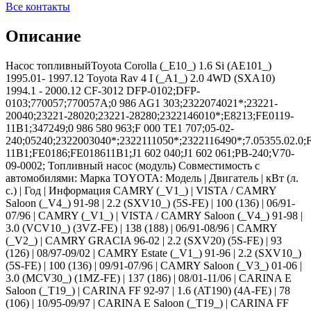
Все контакты
Описание
Насос топливныйToyota Corolla (_E10_) 1.6 Si (AE101_)
1995.01- 1997.12 Toyota Rav 4 I (_A1_) 2.0 4WD (SXA10)
1994.1 - 2000.12 CF-3012 DFP-0102;DFP-
0103;770057;770057A;0 986 AG1 303;2322074021*;23221-
20040;23221-28020;23221-28280;2322146010*;E8213;FE0119-
11B1;347249;0 986 580 963;F 000 TE1 707;05-02-
240;05240;2322003040*;2322111050*;2322116490*;7.05355.02.0;
11B1;FE0186;FE018611B1;J1 602 040;J1 602 061;PB-240;V70-
09-0002; Топливный насос (модуль) Совместимость с
автомобилями: Марка TOYOTA: Модель | Двигатель | кВт (л.
с.) | Год | Информация CAMRY (_V1_) | VISTA / CAMRY
Saloon (_V4_) 91-98 | 2.2 (SXV10_) (5S-FE) | 100 (136) | 06/91-
07/96 | CAMRY (_V1_) | VISTA / CAMRY Saloon (_V4_) 91-98 |
3.0 (VCV10_) (3VZ-FE) | 138 (188) | 06/91-08/96 | CAMRY
(_V2_) | CAMRY GRACIA 96-02 | 2.2 (SXV20) (5S-FE) | 93
(126) | 08/97-09/02 | CAMRY Estate (_V1_) 91-96 | 2.2 (SXV10_)
(5S-FE) | 100 (136) | 09/91-07/96 | CAMRY Saloon (_V3_) 01-06 |
3.0 (MCV30_) (1MZ-FE) | 137 (186) | 08/01-11/06 | CARINA E
Saloon (_T19_) | CARINA FF 92-97 | 1.6 (AT190) (4A-FE) | 78
(106) | 10/95-09/97 | CARINA E Saloon (_T19_) | CARINA FF