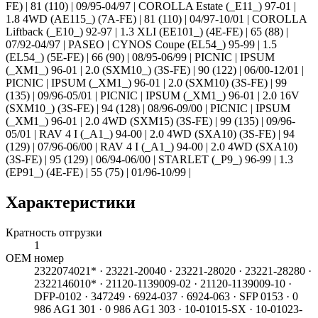
FE) | 81 (110) | 09/95-04/97 | COROLLA Estate (_E11_) 97-01 |
1.8 4WD (AE115_) (7A-FE) | 81 (110) | 04/97-10/01 | COROLLA
Liftback (_E10_) 92-97 | 1.3 XLI (EE101_) (4E-FE) | 65 (88) |
07/92-04/97 | PASEO | CYNOS Coupe (EL54_) 95-99 | 1.5
(EL54_) (5E-FE) | 66 (90) | 08/95-06/99 | PICNIC | IPSUM
(_XM1_) 96-01 | 2.0 (SXM10_) (3S-FE) | 90 (122) | 06/00-12/01 |
PICNIC | IPSUM (_XM1_) 96-01 | 2.0 (SXM10) (3S-FE) | 99
(135) | 09/96-05/01 | PICNIC | IPSUM (_XM1_) 96-01 | 2.0 16V
(SXM10_) (3S-FE) | 94 (128) | 08/96-09/00 | PICNIC | IPSUM
(_XM1_) 96-01 | 2.0 4WD (SXM15) (3S-FE) | 99 (135) | 09/96-
05/01 | RAV 4 I (_A1_) 94-00 | 2.0 4WD (SXA10) (3S-FE) | 94
(129) | 07/96-06/00 | RAV 4 I (_A1_) 94-00 | 2.0 4WD (SXA10)
(3S-FE) | 95 (129) | 06/94-06/00 | STARLET (_P9_) 96-99 | 1.3
(EP91_) (4E-FE) | 55 (75) | 01/96-10/99 |
Характеристики
Кратность отгрузки
1
ОЕМ номер
2322074021* · 23221-20040 · 23221-28020 · 23221-28280 ·
2322146010* · 21120-1139009-02 · 21120-1139009-10 ·
DFP-0102 · 347249 · 6924-037 · 6924-063 · SFP 0153 · 0
986 AG1 301 · 0 986 AG1 303 · 10-01015-SX · 10-01023-