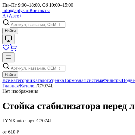
Пн–Пт 9:00–18:00, Сб 10:00–15:00
info@aplys.ru
Контакты
А+
Авто+
Найти
Найти
Все категории
Каталог
Уценка
Тормозная система
Фильтры
Подве
Главная
/
Каталог
/
C7074L
Нет изображения
Стойка стабилизатора перед 
LYNXauto
· арт.
C7074L
от
610 ₽