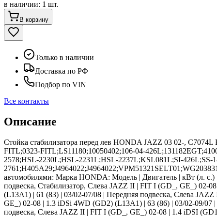
в наличии
:
1 шт.
В корзину
Только в наличии
Доставка по РФ
Подбор по VIN
Все контакты
Описание
Стойка стабилизатора перед лев HONDA JAZZ 03 02-, C7074L
FITL;0323-FITL;LS11180;10050402;106-04-426L;131182EGT;4
2578;HSL-2230L;HSL-2231L;HSL-2237L;KSL081L;SI-426L;SS-143
2761;H405A29;J4964022;J4964022;VPM51321SELT01;WG2038316; 
автомобилями: Марка HONDA: Модель | Двигатель | кВт (л. с.) | Г
подвеска, Стабилизатор, Слева JAZZ II | FIT I (GD_, GE_) 02-08 |
(L13A1) | 61 (83) | 03/02-07/08 | Передняя подвеска, Слева JAZZ I
GE_) 02-08 | 1.3 iDSi 4WD (GD2) (L13A1) | 63 (86) | 03/02-09/07 
подвеска, Слева JAZZ II | FIT I (GD_, GE_) 02-08 | 1.4 iDSI (GD1, 