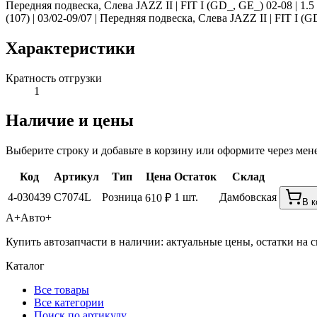
Передняя подвеска, Слева JAZZ II | FIT I (GD_, GE_) 02-08 | 1.5 
(107) | 03/02-09/07 | Передняя подвеска, Слева JAZZ II | FIT I (
Характеристики
Кратность отгрузки
1
Наличие и цены
Выберите строку и добавьте в корзину или оформите через мен
Код
Артикул
Тип
Цена
Остаток
Склад
4-030439
C7074L
Розница
1 шт.
Дамбовская
610 ₽
В к
А+
Авто+
Купить автозапчасти в наличии: актуальные цены, остатки на с
Каталог
Все товары
Все категории
Поиск по артикулу