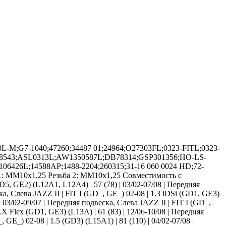
-M;G7-1040;47260;34487 01;24964;O27303FL;0323-FITL;0323-
DH28543;ASL0313L;AW1350587L;DB78314;GSP301356;HO-LS-
06426L;14588AP;1488-2204;260315;31-16 060 0024 HD;72-
1: MM10x1,25 Резьба 2: MM10x1,25 Совместимость с
5, GE2) (L12A1, L12A4) | 57 (78) | 03/02-07/08 | Передняя
ка, Слева JAZZ II | FIT I (GD_, GE_) 02-08 | 1.3 iDSi (GD1, GE3)
 | 03/02-09/07 | Передняя подвеска, Слева JAZZ II | FIT I (GD_,
LX Flex (GD1, GE3) (L13A) | 61 (83) | 12/06-10/08 | Передняя
 GE_) 02-08 | 1.5 (GD3) (L15A1) | 81 (110) | 04/02-07/08 |