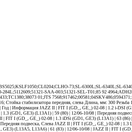
 BS5025;KSLF1050;CL0204;CLHO-73;SL-6300L;SL-6340L;SL-6340L
100-284L;5112609;51321-SAA-003;51321-SEL-T01;85 92 4964;A
3;TC1380;38073 01;JTS 7568;917462;00581;04SKV486;0594371;1
Стойка стабилизатора передняя, слева Длина, мм: 300 Резьба 
од | Информация JAZZ II | FIT I (GD_, GE_) 02-08 | 1.2 i-DSI (GD
 1.3 (GD1, GE3) (L13A1) | 59 (80) | 12/06-10/08 | Передняя подвес
I | FIT I (GD_, GE_) 02-08 | 1.3 iDSi (GD1, GE3) (L13A1) | 63 (86)
| Передняя подвеска, Слева JAZZ II | FIT I (GD_, GE_) 02-08 | 1.3 
GE3) (L13A5, L13A6) | 61 (83) | 12/06-10/08 | JAZZ II | FIT I (GD_,