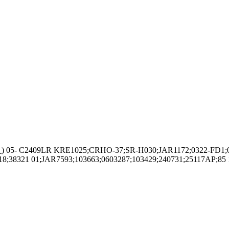
_) 05- C2409LR KRE1025;CRHO-37;SR-H030;JAR1172;0322-FD1;0
38321 01;JAR7593;103663;0603287;103429;240731;25117AP;85 