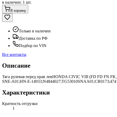
в наличии
:
1 шт.
В корзину
Только в наличии
Доставка по РФ
Подбор по VIN
Все контакты
Описание
Тяга рулевая перед прав левHONDA CIVIC VIII (FD FD FN FK
SNE-A01;HN-E-14933;N4844027;TG53010SNAA01;CR0173;47418;
Характеристики
Кратность отгрузки
1