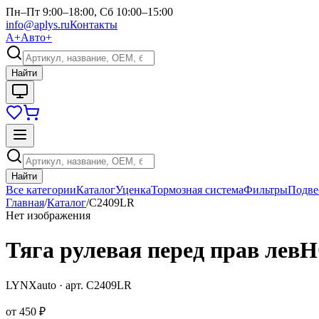
Пн–Пт 9:00–18:00, Сб 10:00–15:00
info@aplys.ru
Контакты
А+
Авто+
Найти
Найти
Все категории
Каталог
Уценка
Тормозная система
Фильтры
Подве
Главная
/
Каталог
/
C2409LR
Нет изображения
Тяга рулевая перед прав лев
LYNXauto
· арт.
C2409LR
от
450 ₽