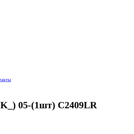
такты
FK_) 05-(1шт) C2409LR