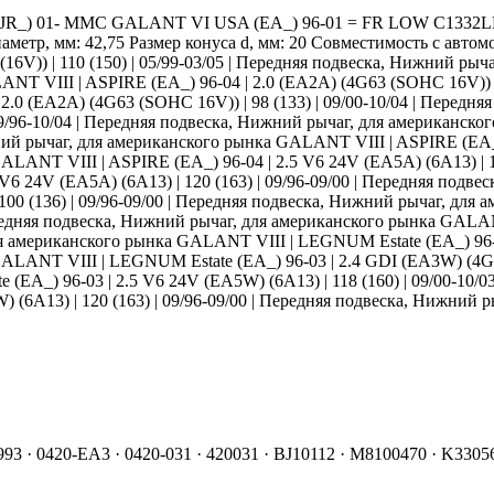
JR_) 01- MMC GALANT VI USA (EA_) 96-01 = FR LOW C1332LR
тр, мм: 42,75 Размер конуса d, мм: 20 Совместимость с автомоб
16V)) | 110 (150) | 05/99-03/05 | Передняя подвеска, Нижний рыч
ANT VIII | ASPIRE (EA_) 96-04 | 2.0 (EA2A) (4G63 (SOHC 16V)) | 
2.0 (EA2A) (4G63 (SOHC 16V)) | 98 (133) | 09/00-10/04 | Пере
 | 09/96-10/04 | Передняя подвеска, Нижний рычаг, для американс
жний рычаг, для американского рынка GALANT VIII | ASPIRE (EA_) 9
ANT VIII | ASPIRE (EA_) 96-04 | 2.5 V6 24V (EA5A) (6A13) | 118
6 24V (EA5A) (6A13) | 120 (163) | 09/96-09/00 | Передняя подв
100 (136) | 09/96-09/00 | Передняя подвеска, Нижний рычаг, дл
 Передняя подвеска, Нижний рычаг, для американского рынка GAL
для американского рынка GALANT VIII | LEGNUM Estate (EA_) 96-03
LANT VIII | LEGNUM Estate (EA_) 96-03 | 2.4 GDI (EA3W) (4G64 
EA_) 96-03 | 2.5 V6 24V (EA5W) (6A13) | 118 (160) | 09/00-10/
(6A13) | 120 (163) | 09/96-09/00 | Передняя подвеска, Нижний 
993 · 0420-EA3 · 0420-031 · 420031 · BJ10112 · M8100470 · K330