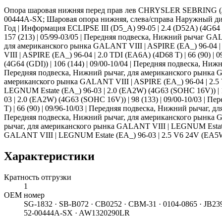
Опора шаровая нижняя перед прав лев CHRYSLER SEBRING (
00444A-SX; Шаровая опора нижняя, слева/справа Наружный диаме
Год | Информация ECLIPSE III (D5_A) 99-05 | 2.4 (D52A) (4G64 (
157 (213) | 05/99-03/05 | Передняя подвеска, Нижний рычаг GAL
для американского рынка GALANT VIII | ASPIRE (EA_) 96-04 | 
VIII | ASPIRE (EA_) 96-04 | 2.0 TDI (EA6A) (4D68 T) | 66 (90)
(4G64 (GDI)) | 106 (144) | 09/00-10/04 | Передняя подвеска, Ни
Передняя подвеска, Нижний рычаг, для американского рынка GAL
американского рынка GALANT VIII | ASPIRE (EA_) 96-04 | 2.5 V
LEGNUM Estate (EA_) 96-03 | 2.0 (EA2W) (4G63 (SOHC 16V)) | 
03 | 2.0 (EA2W) (4G63 (SOHC 16V)) | 98 (133) | 09/00-10/03 |
T) | 66 (90) | 09/96-10/03 | Передняя подвеска, Нижний рычаг, 
Передняя подвеска, Нижний рычаг, для американского рынка GA
рычаг, для американского рынка GALANT VIII | LEGNUM Estate (
GALANT VIII | LEGNUM Estate (EA_) 96-03 | 2.5 V6 24V (EA5W) 
Характеристики
Кратность отгрузки
1
ОЕМ номер
SG-1832 · SB-B072 · CB0252 · CBM-31 · 0104-0865 · JB23
52-00444A-SX · AW1320290LR