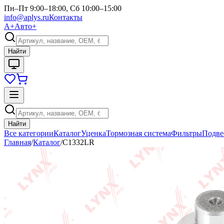
Пн–Пт 9:00–18:00, Сб 10:00–15:00
info@aplys.ru
Контакты
А+
Авто+
Найти
Найти
Все категории
Каталог
Уценка
Тормозная система
Фильтры
Подве
Главная
/
Каталог
/
C1332LR