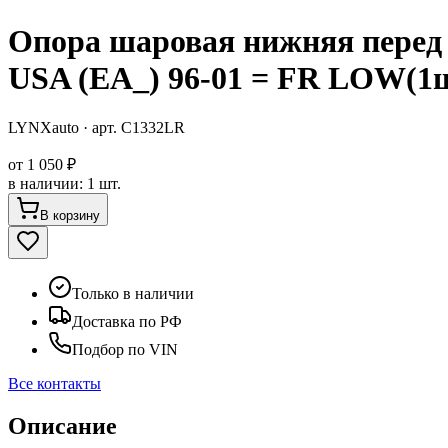
Опора шаровая нижняя пере
USA (EA_) 96-01 = FR LOW(1
LYNXauto
· арт.
C1332LR
от
1 050 ₽
в наличии
:
1 шт.
В корзину
Только в наличии
Доставка по РФ
Подбор по VIN
Все контакты
Описание