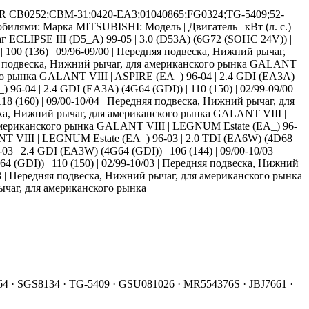
 CB0252;CBM-31;0420-EA3;01040865;FG0324;TG-5409;52-
илями: Марка MITSUBISHI: Модель | Двигатель | кВт (л. с.) |
аг ECLIPSE III (D5_A) 99-05 | 3.0 (D53A) (6G72 (SOHC 24V)) |
100 (136) | 09/96-09/00 | Передняя подвеска, Нижний рычаг,
дняя подвеска, Нижний рычаг, для американского рынка GALANT
кого рынка GALANT VIII | ASPIRE (EA_) 96-04 | 2.4 GDI (EA3A)
6-04 | 2.4 GDI (EA3A) (4G64 (GDI)) | 110 (150) | 02/99-09/00 |
 (160) | 09/00-10/04 | Передняя подвеска, Нижний рычаг, для
еска, Нижний рычаг, для американского рынка GALANT VIII |
я американского рынка GALANT VIII | LEGNUM Estate (EA_) 96-
ANT VIII | LEGNUM Estate (EA_) 96-03 | 2.0 TDI (EA6W) (4D68
 | 2.4 GDI (EA3W) (4G64 (GDI)) | 106 (144) | 09/00-10/03 |
(GDI)) | 110 (150) | 02/99-10/03 | Передняя подвеска, Нижний
03 | Передняя подвеска, Нижний рычаг, для американского рынка
рычаг, для американского рынка
564 · SGS8134 · TG-5409 · GSU081026 · MR554376S · JBJ7661 ·