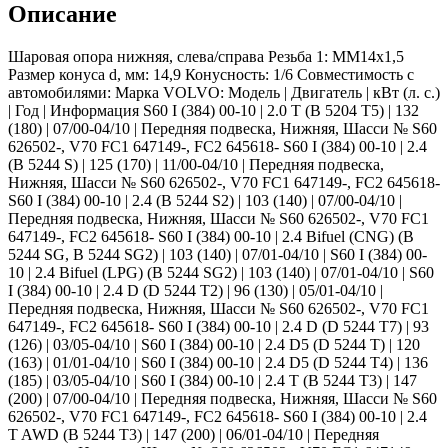
Описание
Шаровая опора нижняя, слева/справа Резьба 1: MM14x1,5
Размер конуса d, мм: 14,9 Конусность: 1/6 Совместимость с
автомобилями: Марка VOLVO: Модель | Двигатель | кВт (л. с.)
| Год | Информация S60 I (384) 00-10 | 2.0 T (B 5204 T5) | 132
(180) | 07/00-04/10 | Передняя подвеска, Нижняя, Шасси № S60
626502-, V70 FC1 647149-, FC2 645618- S60 I (384) 00-10 | 2.4
(B 5244 S) | 125 (170) | 11/00-04/10 | Передняя подвеска,
Нижняя, Шасси № S60 626502-, V70 FC1 647149-, FC2 645618-
S60 I (384) 00-10 | 2.4 (B 5244 S2) | 103 (140) | 07/00-04/10 |
Передняя подвеска, Нижняя, Шасси № S60 626502-, V70 FC1
647149-, FC2 645618- S60 I (384) 00-10 | 2.4 Bifuel (CNG) (B
5244 SG, B 5244 SG2) | 103 (140) | 07/01-04/10 | S60 I (384) 00-
10 | 2.4 Bifuel (LPG) (B 5244 SG2) | 103 (140) | 07/01-04/10 | S60
I (384) 00-10 | 2.4 D (D 5244 T2) | 96 (130) | 05/01-04/10 |
Передняя подвеска, Нижняя, Шасси № S60 626502-, V70 FC1
647149-, FC2 645618- S60 I (384) 00-10 | 2.4 D (D 5244 T7) | 93
(126) | 03/05-04/10 | S60 I (384) 00-10 | 2.4 D5 (D 5244 T) | 120
(163) | 01/01-04/10 | S60 I (384) 00-10 | 2.4 D5 (D 5244 T4) | 136
(185) | 03/05-04/10 | S60 I (384) 00-10 | 2.4 T (B 5244 T3) | 147
(200) | 07/00-04/10 | Передняя подвеска, Нижняя, Шасси № S60
626502-, V70 FC1 647149-, FC2 645618- S60 I (384) 00-10 | 2.4
T AWD (B 5244 T3) | 147 (200) | 06/01-04/10 | Передняя