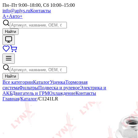
Пн–Пт 9:00–18:00, Сб 10:00–15:00
info@aplys.ru
Контакты
А+
Авто+
Найти
Найти
Все категории
Каталог
Уценка
Тормозная
система
Фильтры
Подвеска и рулевое
Электрика и
АКБ
Двигатель и ГРМ
Охлаждение
Контакты
Главная
/
Каталог
/
C1241LR