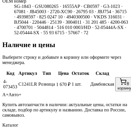
ОЕМ номер
SG-1843 · GSU080265 · 16555AP · CB0597 · G3-1023 ·
67081 · JB45003 · 2720-XC90 · 26795 03 · JBJ754 · 36715
· 49398597 · 825 0247 10 · 4940300500 · VKDS 316031 ·
BJ5044 · 220446 · 25139 · 3004011 · 31 201 485 · 4200-063
· 4700701 · 5044814 · 516 010 0003/HD · 52-05444A-SX ·
52-05444-SX · 55 93 6715 · 57667 · 72
Наличие и цены
Выберите строку и добавьте в корзину или оформите через
менеджера.
Код
Артикул
Тип
Цена
Остаток
Склад
4-
C1241LR
Розница
1 шт.
Дамбовская
В
1 670 ₽
073453
корзин
А+
Авто+
Купить автозапчасти в наличии: актуальные цены, остатки на
складе, подбор по артикулу и названию. Доставка по России,
самовывоз.
Каталог