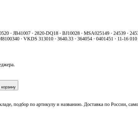
520 · JB41007 · 2820-DQ18 · BJ10028 · MSA025149 · 24539 · 24539 
 M8100340 · VKDS 313010 · 3640.33 · 364054 · 0401451 · 11-16 010 
еджера.
 корзину
кладе, подбор по артикулу и названию. Доставка по России, сам