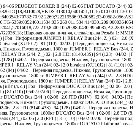
) 94-06 PEUGEOT BOXER II (244) 02-06 FIAT DUCATO (244) 0
9;2820-DQ18;BJ10028;VKDS 313010;0401451;11-16 010 0011;13010
8;6403543;70782;70 92 2269;722219586;93-00582;93-00582-056;
;TG-5359;035246011534;035 260 011 534;4140301209;000036405
02041;57016018;722 219;8500 10520;88-0430;9954085;A2-2893;BS
36118; Шаровая опора нижняя, слева/справа Резьба 1: MM18x1,
| Год | Информация JUMPER I | RELAY Bus (244, Z_) 02- | 2.0 (XU
 bivalent (XU10J2) | 81 (110) | 02/03- | Передняя подвеска, Нижн
а, Нижняя, Грузоподъемн. 1800 кг JUMPER I | RELAY Bus (244, Z_)
ELAY Bus (244, Z_) 02- | 2.8 HDi (8140.43S) | 94 (128) | 04/02- 
4 (128) | 04/02- | Передняя подвеска, Нижняя, Грузоподъемн. 1800 
ER I | RELAY Van (244) 02- | 2.0 bivalent (XU10J2) | 81 (110) | 0
2 (84) | 04/02- | Передняя подвеска, Нижняя, Грузоподъемн. 180
рузоподъемн. 1800 кг JUMPER I | RELAY Van (244) 02- | 2.8 HDi (8
жняя, Грузоподъемн. 1800 кг JUMPER I | RELAY Van (244) 02- | 2.8 
 кВт (л. с.) | Год | Информация DUCATO Bus (244_) 02-06 | 2.0 (R
| 81 (110) | 05/02-07/06 | Передняя подвеска, Нижняя, Грузопод
0кг DUCATO Bus (244_) 02-06 | 2.0 JTD (RHV) | 62 (84) | 04/02-
яя подвеска, Нижняя, Грузоподъемн. 1800кг DUCATO Bus (244_) 02-06
6 | 2.8 JTD (8140.43S) | 94 (128) | 04/02- | Передняя подвеска,
няя, Грузоподъемн. 1800кг DUCATO Bus (244_) 02-06 | 2.8 TD (8140
ssis (244_) 02-06 | 2.0 (RFL) | 81 (110) | 04/02-07/06 | Передня
 подвеска, Нижняя, Грузоподъемн. 1800кг DUCATO Platform/Chassis 