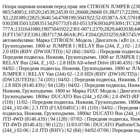
Опора шаровая нижняя перед прав лев CITROEN JUMPER (230
983;54085;L10520;24539;24539 01;26668;26668 01;JBJ717;2226
XL;220389;22825;3640.54;4708199;5041922;52-05387A-SX;5701
030;DB35013;DB35134;F0773;FI-BJ-0513;FK0934;PS3091;TC1286
777A;1331641080;19075041922;2301-0071;2370;2829;4402038;44
D;FT1567;FZ3361;JBJ717;M-86AK;PG-F204;QSJ3325S;SR5745;WG20
автомобилями: Марка CITROEN: Модель | Двигатель | кВт (л. с.) 
Грузоподъемн. 1800 кг JUMPER I | RELAY Bus (244, Z_) 02- | 2.0
2.0 HDi (RHV (DW10UTD)) | 62 (84) | 04/02- | Передняя подвеск
Передняя подвеска, Нижняя, Грузоподъемн. 1800 кг JUMPER I | R
RELAY Bus (244, Z_) 02- | 2.8 HDi All-wheel Drive (8140.43S) | 9
04/02- | Передняя подвеска, Нижняя, Грузоподъемн. 1800 кг JUMP
JUMPER I | RELAY Van (244) 02- | 2.0 HDi (RHV (DW10UTD)) | 6
(DW12UTED)) | 74 (101) | 04/02- | Передняя подвеска, Нижняя, Г
| 2.8 HDi (8140.43S) | 94 (128) | 04/02- | Передняя подвеска, Ни
Нижняя, Грузоподъемн. 1800 кг Марка FIAT: Модель | Двигатель |
Грузоподъемн. 1800кг DUCATO Bus (244_) 02-06 | 2.0 4WD (RFL) 
(110) | 11/02- | Передняя подвеска, Нижняя, Грузоподъемн. 180
(244_) 02-06 | 2.3 JTD (F1AE0481C) | 81 (110) | 04/02- | Передн
подвеска, Нижняя, Грузоподъемн. 1800кг DUCATO Bus (244_) 02-0
JTD 4WD (8140.43S) | 94 (128) | 07/02- | Передняя подвеска, Ниж
TD 4WD (8140.43) | 90 (122) | 11/03-07/06 | DUCATO Platform/Cha
(244_) 02-06 | 2.0 JTD (RHV) | 62 (84) | 04/02-07/06 | Передняя