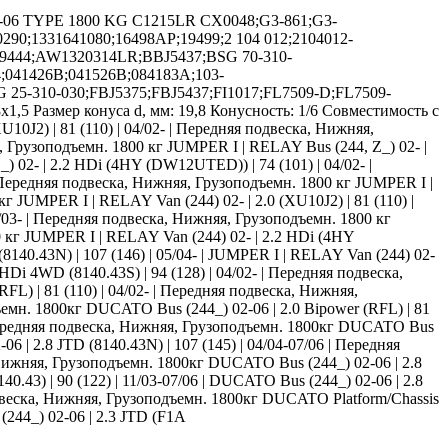
2-06 TYPE 1800 KG C1215LR CX0048;G3-861;G3-
0290;1331641080;16498AP;19499;2 104 012;2104012-
ASJ9444;AW1320314LR;BBJ5437;BSG 70-310-
4;041426B;041526B;084183A;103-
G 25-310-030;FBJ5375;FBJ5437;FI1017;FL7509-D;FL7509-
5 Размер конуса d, мм: 19,8 Конусность: 1/6 Совместимость с
10J2) | 81 (110) | 04/02- | Передняя подвеска, Нижняя,
яя, Грузоподъемн. 1800 кг JUMPER I | RELAY Bus (244, Z_) 02- |
 02- | 2.2 HDi (4HY (DW12UTED)) | 74 (101) | 04/02- |
| Передняя подвеска, Нижняя, Грузоподъемн. 1800 кг JUMPER I |
кг JUMPER I | RELAY Van (244) 02- | 2.0 (XU10J2) | 81 (110) |
2/03- | Передняя подвеска, Нижняя, Грузоподъемн. 1800 кг
0 кг JUMPER I | RELAY Van (244) 02- | 2.2 HDi (4HY
140.43N) | 107 (146) | 05/04- | JUMPER I | RELAY Van (244) 02-
HDi 4WD (8140.43S) | 94 (128) | 04/02- | Передняя подвеска,
FL) | 81 (110) | 04/02- | Передняя подвеска, Нижняя,
ъемн. 1800кг DUCATO Bus (244_) 02-06 | 2.0 Bipower (RFL) | 81
 | Передняя подвеска, Нижняя, Грузоподъемн. 1800кг DUCATO Bus
 | 2.8 JTD (8140.43N) | 107 (145) | 04/04-07/06 | Передняя
 Нижняя, Грузоподъемн. 1800кг DUCATO Bus (244_) 02-06 | 2.8
.43) | 90 (122) | 11/03-07/06 | DUCATO Bus (244_) 02-06 | 2.8
я подвеска, Нижняя, Грузоподъемн. 1800кг DUCATO Platform/Chassis
(244_) 02-06 | 2.3 JTD (F1A