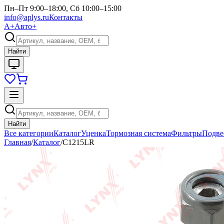
Пн–Пт 9:00–18:00, Сб 10:00–15:00
info@aplys.ru
Контакты
А+
Авто+
Найти
Найти
Все категории
Каталог
Уценка
Тормозная система
Фильтры
Подве
Главная
/
Каталог
/
C1215LR