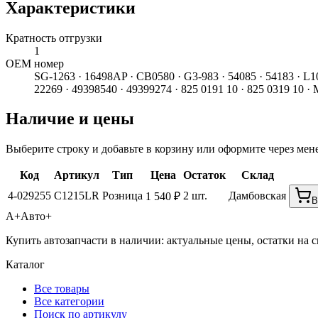
Характеристики
Кратность отгрузки
1
ОЕМ номер
SG-1263 · 16498AP · CB0580 · G3-983 · 54085 · 54183 · L10
22269 · 49398540 · 49399274 · 825 0191 10 · 825 0319 10 ·
Наличие и цены
Выберите строку и добавьте в корзину или оформите через мен
Код
Артикул
Тип
Цена
Остаток
Склад
4-029255
C1215LR
Розница
2 шт.
Дамбовская
1 540 ₽
В
А+
Авто+
Купить автозапчасти в наличии: актуальные цены, остатки на с
Каталог
Все товары
Все категории
Поиск по артикулу