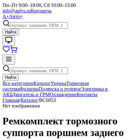
Пн–Пт 9:00–18:00, Сб 10:00–15:00
info@aplys.ru
Контакты
А+
Авто+
Найти
Найти
Все категории
Каталог
Уценка
Тормозная
система
Фильтры
Подвеска и рулевое
Электрика и
АКБ
Двигатель и ГРМ
Охлаждение
Контакты
Главная
/
Каталог
/
BC6053
Нет изображения
Ремкомплект тормозного
суппорта поршнем заднего