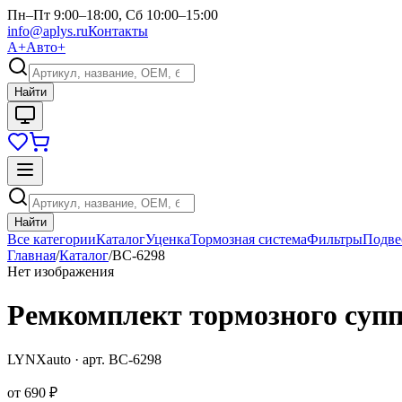
Пн–Пт 9:00–18:00, Сб 10:00–15:00
info@aplys.ru
Контакты
А+
Авто+
Найти
Найти
Все категории
Каталог
Уценка
Тормозная система
Фильтры
Подве
Главная
/
Каталог
/
BC-6298
Нет изображения
Ремкомплект тормозного суппо
LYNXauto
· арт.
BC-6298
от
690 ₽