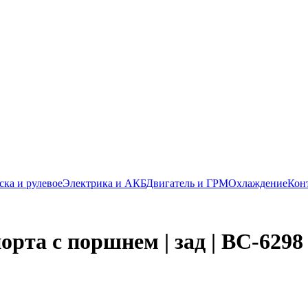
ска и рулевое
Электрика и АКБ
Двигатель и ГРМ
Охлаждение
Кон
рта с поршнем | зад | BC-6298