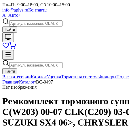
Пн–Пт 9:00–18:00, Сб 10:00–15:00
info@aplys.ru
Контакты
А+
Авто+
Найти
Найти
Все категории
Каталог
Уценка
Тормозная система
Фильтры
Подве
Главная
/
Каталог
/
BC-0497
Нет изображения
Ремкомплект тормозного суп
C(W203) 00-07 CLK(C209) 03-0
SUZUKI SX4 06>, CHRYSLER PT