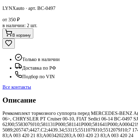
LYNXauto
· арт.
BC-0497
от
350 ₽
в наличии
:
2 шт.
В корзину
Только в наличии
Доставка по РФ
Подбор по VIN
Все контакты
Описание
Ремкомплект тормозного суппорта перед MERCEDES-BENZ A(W1
06>, CHRYSLER PT Cruiser 00-10, FIAT Sedici 06-14 BC-0497 
62J00;5583079J10;581131P000;581141P000;581641P000;A0004219
5089;205747;4427.C2;4439.34;53115;5511079J10;5512079J10;7 174
83;A 003 420 21 83;A0034202283;A 003 420 23 83;A 003 420 24