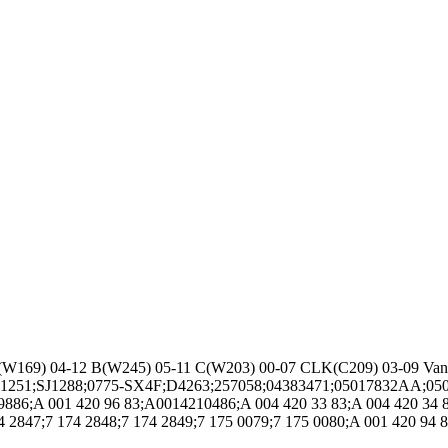
69) 04-12 B(W245) 05-11 C(W203) 00-07 CLK(C209) 03-09 Van
SJ1251;SJ1288;0775-SX4F;D4263;257058;04383471;05017832AA;05
886;A 001 420 96 83;A0014210486;A 004 420 33 83;A 004 420 3
 2847;7 174 2848;7 174 2849;7 175 0079;7 175 0080;A 001 420 94 