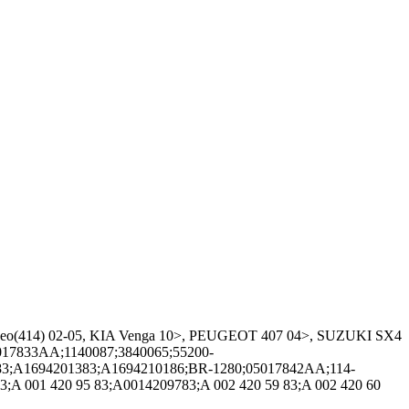
eo(414) 02-05, KIA Venga 10>, PEUGEOT 407 04>, SUZUKI SX4
017833AA;1140087;3840065;55200-
4 83;A1694201383;A1694210186;BR-1280;05017842AA;114-
83;A 001 420 95 83;A0014209783;A 002 420 59 83;A 002 420 60