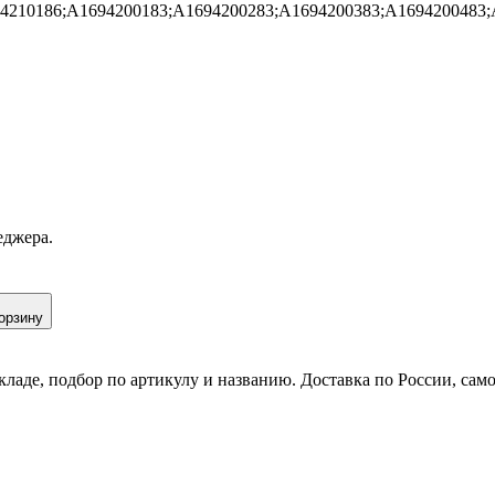
4210186;A1694200183;A1694200283;A1694200383;A1694200483;
еджера.
орзину
кладе, подбор по артикулу и названию. Доставка по России, сам