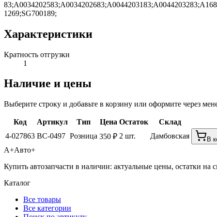
83;A0034202583;A0034202683;A0044203183;A0044203283;A168
1269;SG700189;
Характеристики
Кратность отгрузки
1
Наличие и цены
Выберите строку и добавьте в корзину или оформите через мен
Код
Артикул
Тип
Цена
Остаток
Склад
4-027863
BC-0497
Розница
2 шт.
Дамбовская
350 ₽
В к
А+
Авто+
Купить автозапчасти в наличии: актуальные цены, остатки на с
Каталог
Все товары
Все категории
Поиск по артикулу