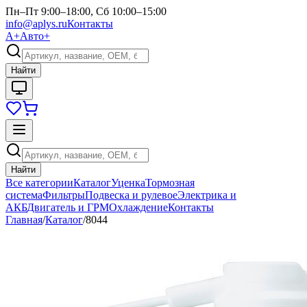
Пн–Пт 9:00–18:00, Сб 10:00–15:00
info@aplys.ru
Контакты
А+
Авто+
Найти
Найти
Все категории
Каталог
Уценка
Тормозная
система
Фильтры
Подвеска и рулевое
Электрика и
АКБ
Двигатель и ГРМ
Охлаждение
Контакты
Главная
/
Каталог
/
8044